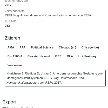
Erscheinungsjahr
2017
Zeitschriftentitel
REFA Blog - Informations- und Kommunikationsmedium von REFA
ELSA-ID
263
Zitieren
AMA
APA
Political Science
Chicago (en)
Chicago (de)
Din 1505-2
Elsevier Havard
IEEE
MLA
Uni. Freiburg
Vancouver
Hinrichsen S, Riediger D, Unrau D. Anforderungsgerechte Gestaltung von
Montageassistenzsystemen.
REFA Blog - Informations- und
Kommunikationsmedium von REFA
. 2017.
Export