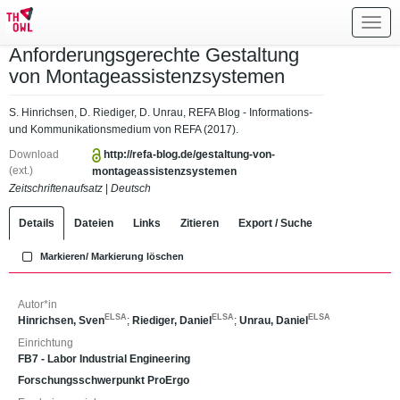
Toggl
navig
Anforderungsgerechte Gestaltung
von Montageassistenzsystemen
S. Hinrichsen, D. Riediger, D. Unrau, REFA Blog - Informations-
und Kommunikationsmedium von REFA (2017).
Download
http://refa-blog.de/gestaltung-von-
(ext.)
montageassistenzsystemen
Zeitschriftenaufsatz
|
Deutsch
Details
Dateien
Links
Zitieren
Export / Suche
Markieren/ Markierung löschen
Autor*in
ELSA
ELSA
ELSA
Hinrichsen, Sven
;
Riediger, Daniel
;
Unrau, Daniel
Einrichtung
FB7 - Labor Industrial Engineering
Forschungsschwerpunkt ProErgo