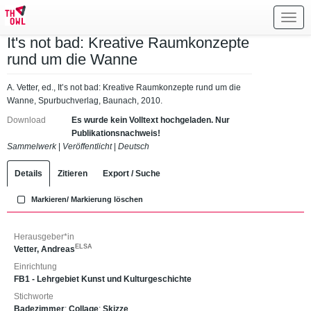
Toggl
navig
It's not bad: Kreative Raumkonzepte
rund um die Wanne
A. Vetter, ed., It’s not bad: Kreative Raumkonzepte rund um die
Wanne, Spurbuchverlag, Baunach, 2010.
Download
Es wurde kein Volltext hochgeladen. Nur
Publikationsnachweis!
Sammelwerk
|
Veröffentlicht
|
Deutsch
Details
Zitieren
Export / Suche
Markieren/ Markierung löschen
Herausgeber*in
ELSA
Vetter, Andreas
Einrichtung
FB1 - Lehrgebiet Kunst und Kulturgeschichte
Stichworte
Badezimmer
;
Collage
;
Skizze