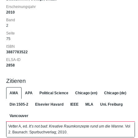
Erscheinungsjahr
2010
Band
2
Seite
75
ISBN
3887783522
ELSA-ID
2858
Zitieren
AMA
APA
Political Science
Chicago (en)
Chicago (de)
Din 1505-2
Elsevier Havard
IEEE
MLA
Uni. Freiburg
Vancouver
Vetter A, ed.
It’s not bad: Kreative Raumkonzepte rund um die Wanne
. Vol
2. Baunach: Spurbuchverlag; 2010.