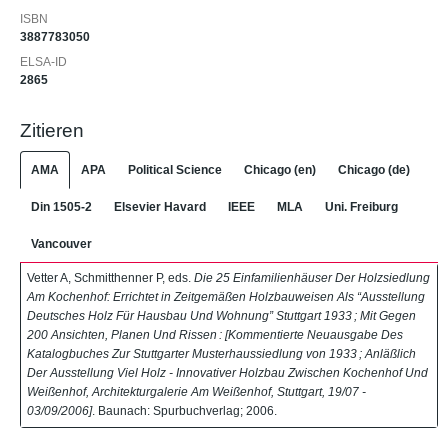
ISBN
3887783050
ELSA-ID
2865
Zitieren
AMA
APA
Political Science
Chicago (en)
Chicago (de)
Din 1505-2
Elsevier Havard
IEEE
MLA
Uni. Freiburg
Vancouver
Vetter A, Schmitthenner P, eds.
Die 25 Einfamilienhäuser Der Holzsiedlung
Am Kochenhof: Errichtet in Zeitgemäßen Holzbauweisen Als “Ausstellung
Deutsches Holz Für Hausbau Und Wohnung” Stuttgart 1933 ; Mit Gegen
200 Ansichten, Planen Und Rissen : [Kommentierte Neuausgabe Des
Katalogbuches Zur Stuttgarter Musterhaussiedlung von 1933 ; Anläßlich
Der Ausstellung Viel Holz - Innovativer Holzbau Zwischen Kochenhof Und
Weißenhof, Architekturgalerie Am Weißenhof, Stuttgart, 19/07 -
03/09/2006]
. Baunach: Spurbuchverlag; 2006.