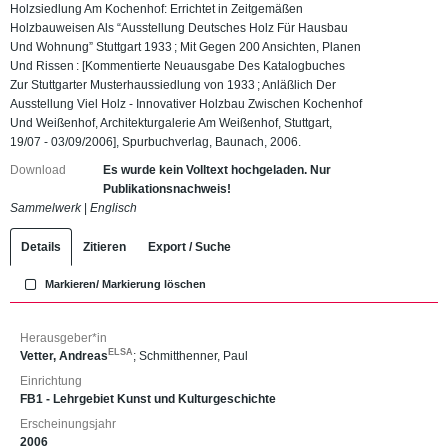
Holzsiedlung Am Kochenhof: Errichtet in Zeitgemäßen
Holzbauweisen Als “Ausstellung Deutsches Holz Für Hausbau
Und Wohnung” Stuttgart 1933 ; Mit Gegen 200 Ansichten, Planen
Und Rissen : [Kommentierte Neuausgabe Des Katalogbuches
Zur Stuttgarter Musterhaussiedlung von 1933 ; Anläßlich Der
Ausstellung Viel Holz - Innovativer Holzbau Zwischen Kochenhof
Und Weißenhof, Architekturgalerie Am Weißenhof, Stuttgart,
19/07 - 03/09/2006], Spurbuchverlag, Baunach, 2006.
Download
Es wurde kein Volltext hochgeladen. Nur
Publikationsnachweis!
Sammelwerk
|
Englisch
Details
Zitieren
Export / Suche
Markieren/ Markierung löschen
Herausgeber*in
ELSA
Vetter, Andreas
;
Schmitthenner, Paul
Einrichtung
FB1 - Lehrgebiet Kunst und Kulturgeschichte
Erscheinungsjahr
2006