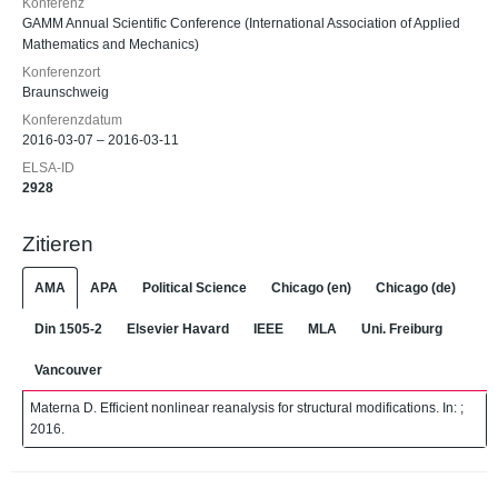
Konferenz
GAMM Annual Scientific Conference (International Association of Applied
Mathematics and Mechanics)
Konferenzort
Braunschweig
Konferenzdatum
2016-03-07 – 2016-03-11
ELSA-ID
2928
Zitieren
AMA
APA
Political Science
Chicago (en)
Chicago (de)
Din 1505-2
Elsevier Havard
IEEE
MLA
Uni. Freiburg
Vancouver
Materna D. Efficient nonlinear reanalysis for structural modifications. In: ;
2016.