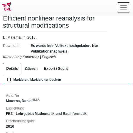
Toggl
navig
Efficient nonlinear reanalysis for
structural modifications
D. Materna, in: 2016.
Download
Es wurde kein Volltext hochgeladen. Nur
Publikationsnachweis!
Kurzbeitrag Konferenz
|
Englisch
Details
Zitieren
Export / Suche
Markieren/ Markierung löschen
Autor*in
ELSA
Materna, Daniel
Einrichtung
FB3 - Lehrgebiet Mathematik und Bauinformatik
Erscheinungsjahr
2016