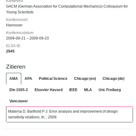
Konferenz
GACM (German Association for Computational Mechanics) Colloquium for
Young Scientists
Konferenzort
Hannover
Konferenzdatum
2009-09-21 – 2009-09-23
ELSA-ID
2945
Zitieren
AMA
APA
Political Science
Chicago (en)
Chicago (de)
Din 1505-2
Elsevier Havard
IEEE
MLA
Uni. Freiburg
Vancouver
Materna D, Barthold F-J. Error analysis and improvement of design
sensitivity relations. In: ; 2009.