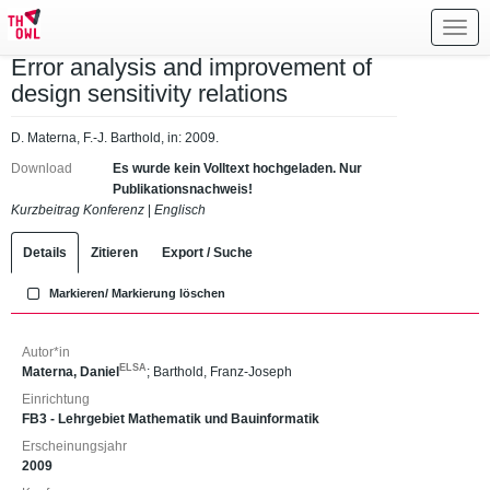
Toggl
navig
Error analysis and improvement of
design sensitivity relations
D. Materna, F.-J. Barthold, in: 2009.
Download
Es wurde kein Volltext hochgeladen. Nur
Publikationsnachweis!
Kurzbeitrag Konferenz
|
Englisch
Details
Zitieren
Export / Suche
Markieren/ Markierung löschen
Autor*in
ELSA
Materna, Daniel
;
Barthold, Franz-Joseph
Einrichtung
FB3 - Lehrgebiet Mathematik und Bauinformatik
Erscheinungsjahr
2009