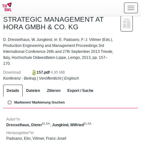
Toggl
navig
STRATEGIC MANAGEMENT AT
HORA GMBH & CO. KG
D. Dresselhaus, W. Jungkind, in: E. Padoano, F.-J. Villmer (Eds.),
Production Engineering and Management Proceedings 3rd
International Conference 26th and 27th September 2013 Trieste,
Italy, Hochschule Ostwestfalen-Lippe, Lemgo, 2013, pp. 157–
170.
Download
157.pdf
4.95 MB
Konferenz - Beitrag
|
Veröffentlicht
|
Englisch
Details
Dateien
Zitieren
Export / Suche
Markieren/ Markierung löschen
Autor*in
ELSA
ELSA
Dresselhaus, Dieter
;
Jungkind, Wilfried
Herausgeber*in
Padoano, Elio
;
Villmer, Franz-Josef