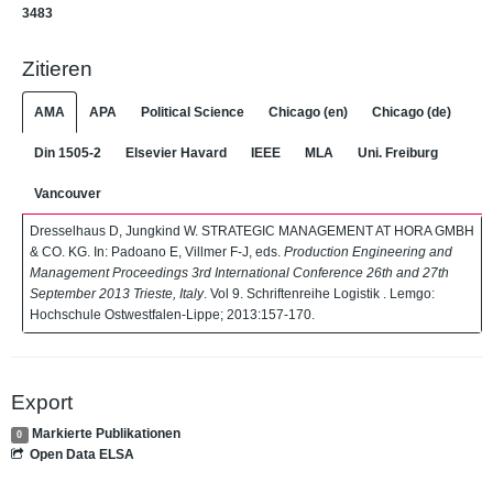
3483
Zitieren
AMA
APA
Political Science
Chicago (en)
Chicago (de)
Din 1505-2
Elsevier Havard
IEEE
MLA
Uni. Freiburg
Vancouver
Dresselhaus D, Jungkind W. STRATEGIC MANAGEMENT AT HORA GMBH
& CO. KG. In: Padoano E, Villmer F-J, eds.
Production Engineering and
Management Proceedings 3rd International Conference 26th and 27th
September 2013 Trieste, Italy
. Vol 9. Schriftenreihe Logistik . Lemgo:
Hochschule Ostwestfalen-Lippe; 2013:157-170.
Export
Markierte Publikationen
0
Open Data ELSA