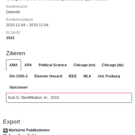
Konferenzort
Detmold
Konferenzdatum
2010-11-04 – 2010-11-04
ELSA-ID
3543
Zitieren
AMA
APA
Political Science
Chicago (en)
Chicago (de)
Din 1505-2
Elsevier Havard
IEEE
MLA
Uni. Freiburg
Vancouver
Kutz G. Sterilfiltration. In: ; 2010.
Export
Markierte Publikationen
0