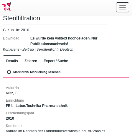
Toggl
navig
Sterilfiltration
G. Kutz, in: 2010.
Download
Es wurde kein Volltext hochgeladen. Nur
Publikationsnachweis!
Konferenz - Beitrag
|
Veröffentlicht
|
Deutsch
Details
Zitieren
Export / Suche
Markieren/ Markierung löschen
Autor*in
Kutz, G
Einrichtung
FB4 - Labor/Technika Pharmatechnik
Erscheinungsjahr
2010
Konferenz
Vortrag im Rahmen der Fortbildungsveranstaltung „APVbasics