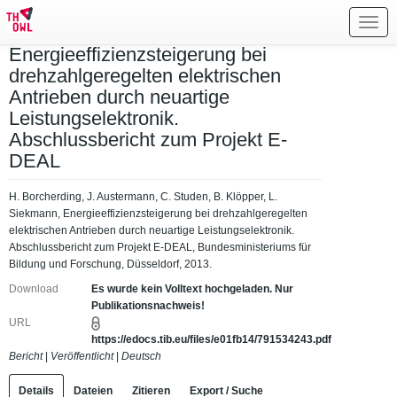
Toggl
navig
Energieeffizienzsteigerung bei
drehzahlgeregelten elektrischen
Antrieben durch neuartige
Leistungselektronik.
Abschlussbericht zum Projekt E-
DEAL
H. Borcherding, J. Austermann, C. Studen, B. Klöpper, L.
Siekmann, Energieeffizienzsteigerung bei drehzahlgeregelten
elektrischen Antrieben durch neuartige Leistungselektronik.
Abschlussbericht zum Projekt E-DEAL, Bundesministeriums für
Bildung und Forschung, Düsseldorf, 2013.
Download
Es wurde kein Volltext hochgeladen. Nur
Publikationsnachweis!
URL
https://edocs.tib.eu/files/e01fb14/791534243.pdf
Bericht
|
Veröffentlicht
|
Deutsch
Details
Dateien
Zitieren
Export / Suche