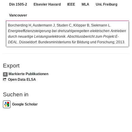
Din 1505-2
Elsevier Havard
IEEE
MLA
Uni. Freiburg
Vancouver
Borcherding H, Austermann J, Studen C, Klöpper B, Siekmann L.
Energieeffizienzsteigerung bei drehzahlgeregelten elektrischen Antrieben
durch neuartige Leistungselektronik. Abschlussbericht zum Projekt E-
DEAL
. Düsseldorf: Bundesministeriums für Bildung und Forschung; 2013.
Export
Markierte Publikationen
0
Open Data ELSA
Suchen in
Google Scholar