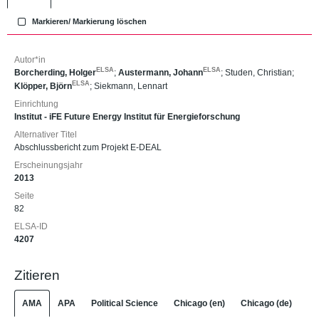
Markieren/ Markierung löschen
Autor*in
ELSA
ELSA
Borcherding, Holger
;
Austermann, Johann
;
Studen, Christian
;
ELSA
Klöpper, Björn
;
Siekmann, Lennart
Einrichtung
Institut - iFE Future Energy Institut für Energieforschung
Alternativer Titel
Abschlussbericht zum Projekt E-DEAL
Erscheinungsjahr
2013
Seite
82
ELSA-ID
4207
Zitieren
AMA
APA
Political Science
Chicago (en)
Chicago (de)