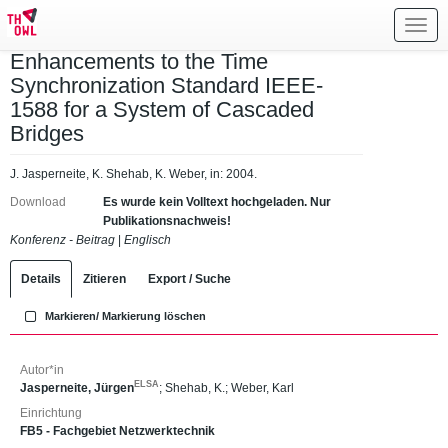
Toggl
navig
Enhancements to the Time
Synchronization Standard IEEE-
1588 for a System of Cascaded
Bridges
J. Jasperneite, K. Shehab, K. Weber, in: 2004.
Download
Es wurde kein Volltext hochgeladen. Nur
Publikationsnachweis!
Konferenz - Beitrag
|
Englisch
Details
Zitieren
Export / Suche
Markieren/ Markierung löschen
Autor*in
ELSA
Jasperneite, Jürgen
;
Shehab, K.
;
Weber, Karl
Einrichtung
FB5 - Fachgebiet Netzwerktechnik