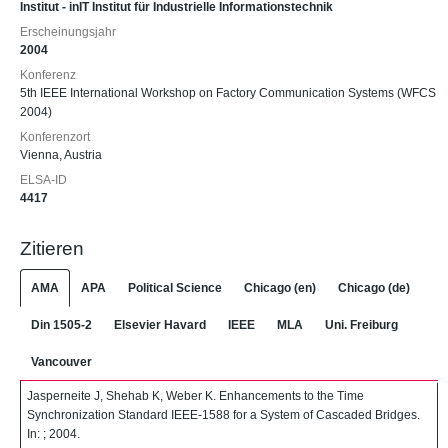
Institut - inIT Institut für Industrielle Informationstechnik
Erscheinungsjahr
2004
Konferenz
5th IEEE International Workshop on Factory Communication Systems (WFCS
2004)
Konferenzort
Vienna, Austria
ELSA-ID
4417
Zitieren
AMA
APA
Political Science
Chicago (en)
Chicago (de)
Din 1505-2
Elsevier Havard
IEEE
MLA
Uni. Freiburg
Vancouver
Jasperneite J, Shehab K, Weber K. Enhancements to the Time
Synchronization Standard IEEE-1588 for a System of Cascaded Bridges.
In: ; 2004.