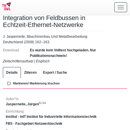
Toggl
navig
Integration von Feldbussen in
Echtzeit-Ethernet-Netzwerke
J. Jasperneite, Maschinenbau Und Metallbearbeitung
Deutschland (2008) 162–163.
Download
Es wurde kein Volltext hochgeladen. Nur
Publikationsnachweis!
Zeitschriftenaufsatz
|
Englisch
Details
Zitieren
Export / Suche
Markieren/ Markierung löschen
Autor*in
ELSA
Jasperneite, Jürgen
Einrichtung
Institut - inIT Institut für Industrielle Informationstechnik
FB5 - Fachgebiet Netzwerktechnik