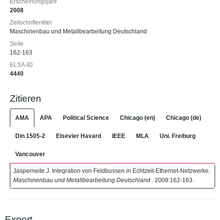
Erscheinungsjahr
2008
Zeitschriftentitel
Maschinenbau und Metallbearbeitung Deutschland
Seite
162-163
ELSA-ID
4440
Zitieren
AMA
APA
Political Science
Chicago (en)
Chicago (de)
Din 1505-2
Elsevier Havard
IEEE
MLA
Uni. Freiburg
Vancouver
Jasperneite J. Integration von Feldbussen in Echtzeit-Ethernet-Netzwerke.
Maschinenbau und Metallbearbeitung Deutschland
. 2008:162-163.
Export