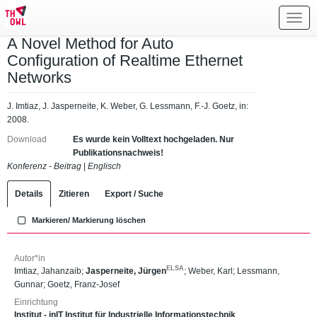
Toggl
navig
A Novel Method for Auto
Configuration of Realtime Ethernet
Networks
J. Imtiaz, J. Jasperneite, K. Weber, G. Lessmann, F.-J. Goetz, in:
2008.
Download
Es wurde kein Volltext hochgeladen. Nur
Publikationsnachweis!
Konferenz - Beitrag
|
Englisch
Details
Zitieren
Export / Suche
Markieren/ Markierung löschen
Autor*in
ELSA
Imtiaz, Jahanzaib
;
Jasperneite, Jürgen
;
Weber, Karl
;
Lessmann,
Gunnar
;
Goetz, Franz-Josef
Einrichtung
Institut - inIT Institut für Industrielle Informationstechnik