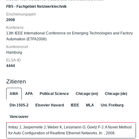
FB5 - Fachgebiet Netzwerktechnik
Erscheinungsjahr
2008
Konferenz
13th IEEE International Conference on Emerging Technologies and Factory
Automation (ETFA2008)
Konferenzort
Hamburg
ELSA-ID
4444
Zitieren
AMA
APA
Political Science
Chicago (en)
Chicago (de)
Din 1505-2
Elsevier Havard
IEEE
MLA
Uni. Freiburg
Vancouver
Imtiaz J, Jasperneite J, Weber K, Lessmann G, Goetz F-J. A Novel Method
for Auto Configuration of Realtime Ethernet Networks. In: ; 2008.