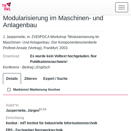
Toggl
navig
Modularisierung im Maschinen- und
Anlagenbau
J. Jasperneite, in: ZVEI/FGCA Workshop "Modularisierung Im
Maschinen- Und Anlagenbau -Der Komponentenorientierte
Profinet-Ansatz (Vortrag), Frankfurt, 2003.
Download
Es wurde kein Volltext hochgeladen. Nur
Publikationsnachweis!
Konferenz - Beitrag
|
Englisch
Details
Zitieren
Export / Suche
Markieren/ Markierung löschen
Autor*in
ELSA
Jasperneite, Jürgen
Einrichtung
Institut - inIT Institut für Industrielle Informationstechnik
FB5 - Fachgebiet Netzwerktechnik