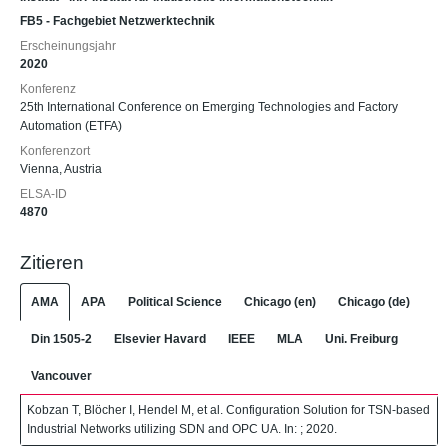
FB5 - Fachgebiet Netzwerktechnik
Erscheinungsjahr
2020
Konferenz
25th International Conference on Emerging Technologies and Factory
Automation (ETFA)
Konferenzort
Vienna, Austria
ELSA-ID
4870
Zitieren
AMA
APA
Political Science
Chicago (en)
Chicago (de)
Din 1505-2
Elsevier Havard
IEEE
MLA
Uni. Freiburg
Vancouver
Kobzan T, Blöcher I, Hendel M, et al. Configuration Solution for TSN-based
Industrial Networks utilizing SDN and OPC UA. In: ; 2020.