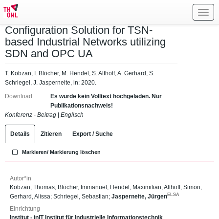
Toggl
navig
Configuration Solution for TSN-
based Industrial Networks utilizing
SDN and OPC UA
T. Kobzan, I. Blöcher, M. Hendel, S. Althoff, A. Gerhard, S.
Schriegel, J. Jasperneite, in: 2020.
Download
Es wurde kein Volltext hochgeladen. Nur
Publikationsnachweis!
Konferenz - Beitrag
|
Englisch
Details
Zitieren
Export / Suche
Markieren/ Markierung löschen
Autor*in
Kobzan, Thomas
;
Blöcher, Immanuel
;
Hendel, Maximilian
;
Althoff, Simon
;
ELSA
Gerhard, Alissa
;
Schriegel, Sebastian
;
Jasperneite, Jürgen
Einrichtung
Institut - inIT Institut für Industrielle Informationstechnik