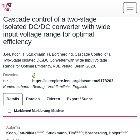
Toggl
navig
Cascade control of a two-stage
isolated DC/DC converter with wide
input voltage range for optimal
efficiency
J.-N. Koch, T. Stuckmann, H. Borcherding, Cascade Control of a
Two-Stage Isolated DC/DC Converter with Wide Input Voltage
Range for Optimal Efficiency, VDE Verlag, Berlin, 2020.
Download
(ext.)
https://ieeexplore.ieee.org/document/9178203
Konferenzband - Beitrag
|
Veröffentlicht
|
Englisch
Details
Dateien
Zitieren
Export / Suche
Markieren/ Markierung löschen
Autor*in
ELSA
ELSA
ELSA
Koch, Jan-Niklas
;
Stuckmann, Tim
;
Borcherding, Holger