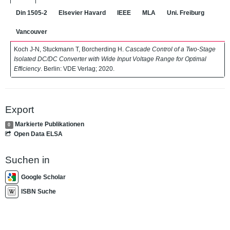
Din 1505-2
Elsevier Havard
IEEE
MLA
Uni. Freiburg
Vancouver
Koch J-N, Stuckmann T, Borcherding H.
Cascade Control of a Two-Stage
Isolated DC/DC Converter with Wide Input Voltage Range for Optimal
Efficiency
. Berlin: VDE Verlag; 2020.
Export
Markierte Publikationen
0
Open Data ELSA
Suchen in
Google Scholar
ISBN Suche