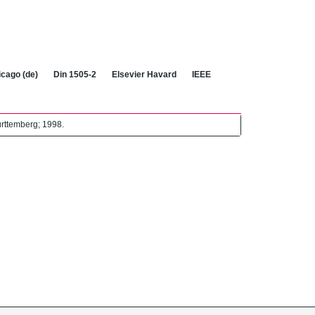
cago (de)
Din 1505-2
Elsevier Havard
IEEE
ürttemberg; 1998.