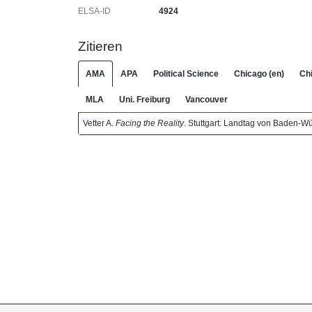
ELSA-ID
4924
Zitieren
AMA
APA
Political Science
Chicago (en)
Chi
MLA
Uni. Freiburg
Vancouver
Vetter A.
Facing the Reality
. Stuttgart: Landtag von Baden-W