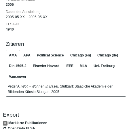
2005
Dauer der Ausstellung
2005-05-XX – 2005-05-XX
ELSA-ID
4940
Zitieren
AMA
APA
Political Science
Chicago (en)
Chicago (de)
Din 1505-2
Elsevier Havard
IEEE
MLA
Uni. Freiburg
Vancouver
Vetter A.
Wo4 - Wohnen in Basel
. Stuttgart: Staatliche Akademie der
Bildenden Künste Stuttgart; 2005.
Export
Markierte Publikationen
0
Open Data ELSA