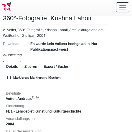
Toggl
navig
360°-Fotografie, Krishna Lahoti
A. Vetter, 360°-Fotografie, Krishna Lahoti, Architekturgalerie am
Weißenhof, Stuttgart, 2004.
Download
Es wurde kein Volltext hochgeladen. Nur
Publikationsnachweis!
Ausstellung
Details
Zitieren
Export / Suche
Markieren/ Markierung löschen
Beteiligte
ELSA
Vetter, Andreas
Einrichtung
FB1 - Lehrgebiet Kunst und Kulturgeschichte
Veranstaltungsjahr
2004
Dauer der Ausstellung