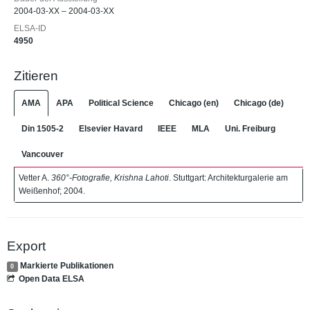
2004-03-XX – 2004-03-XX
ELSA-ID
4950
Zitieren
AMA
APA
Political Science
Chicago (en)
Chicago (de)
Din 1505-2
Elsevier Havard
IEEE
MLA
Uni. Freiburg
Vancouver
Vetter A.
360°-Fotografie, Krishna Lahoti
. Stuttgart: Architekturgalerie am
Weißenhof; 2004.
Export
Markierte Publikationen
0
Open Data ELSA