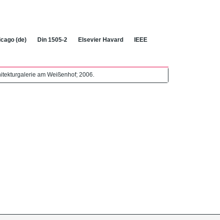
cago (de)
Din 1505-2
Elsevier Havard
IEEE
rchitekturgalerie am Weißenhof; 2006.