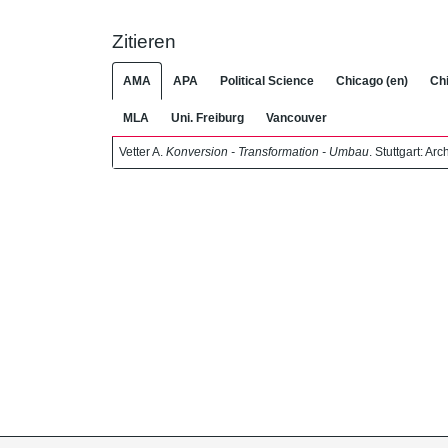
Zitieren
AMA
APA
Political Science
Chicago (en)
Chi
MLA
Uni. Freiburg
Vancouver
Vetter A.
Konversion - Transformation - Umbau
. Stuttgart: A