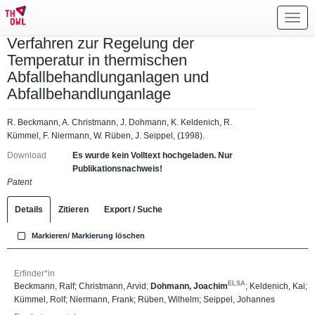
Toggl
navig
Verfahren zur Regelung der
Temperatur in thermischen
Abfallbehandlunganlagen und
Abfallbehandlunganlage
R. Beckmann, A. Christmann, J. Dohmann, K. Keldenich, R.
Kümmel, F. Niermann, W. Rüben, J. Seippel, (1998).
Download
Es wurde kein Volltext hochgeladen. Nur
Publikationsnachweis!
Patent
Details
Zitieren
Export / Suche
Markieren/ Markierung löschen
Erfinder*in
ELSA
Beckmann, Ralf
;
Christmann, Arvid
;
Dohmann, Joachim
;
Keldenich, Kai
;
Kümmel, Rolf
;
Niermann, Frank
;
Rüben, Wilhelm
;
Seippel, Johannes