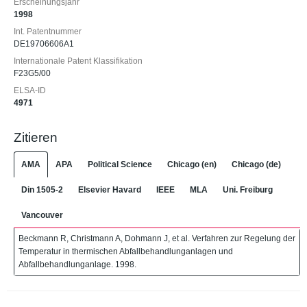
Erscheinungsjahr
1998
Int. Patentnummer
DE19706606A1
Internationale Patent Klassifikation
F23G5/00
ELSA-ID
4971
Zitieren
AMA
APA
Political Science
Chicago (en)
Chicago (de)
Din 1505-2
Elsevier Havard
IEEE
MLA
Uni. Freiburg
Vancouver
Beckmann R, Christmann A, Dohmann J, et al. Verfahren zur Regelung der
Temperatur in thermischen Abfallbehandlunganlagen und
Abfallbehandlunganlage. 1998.