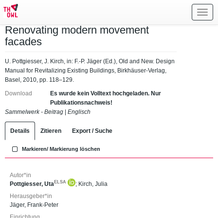
Toggl
navig
Renovating modern movement
facades
U. Pottgiesser, J. Kirch, in: F.-P. Jäger (Ed.), Old and New. Design
Manual for Revitalizing Existing Buildings, Birkhäuser-Verlag,
Basel, 2010, pp. 118–129.
Download
Es wurde kein Volltext hochgeladen. Nur
Publikationsnachweis!
Sammelwerk - Beitrag
|
Englisch
Details
Zitieren
Export / Suche
Markieren/ Markierung löschen
Autor*in
ELSA
Pottgiesser, Uta
;
Kirch, Julia
Herausgeber*in
Jäger, Frank-Peter
Einrichtung