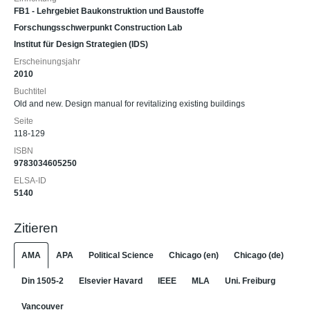
FB1 - Lehrgebiet Baukonstruktion und Baustoffe
Forschungsschwerpunkt Construction Lab
Institut für Design Strategien (IDS)
Erscheinungsjahr
2010
Buchtitel
Old and new. Design manual for revitalizing existing buildings
Seite
118-129
ISBN
9783034605250
ELSA-ID
5140
Zitieren
AMA
APA
Political Science
Chicago (en)
Chicago (de)
Din 1505-2
Elsevier Havard
IEEE
MLA
Uni. Freiburg
Vancouver