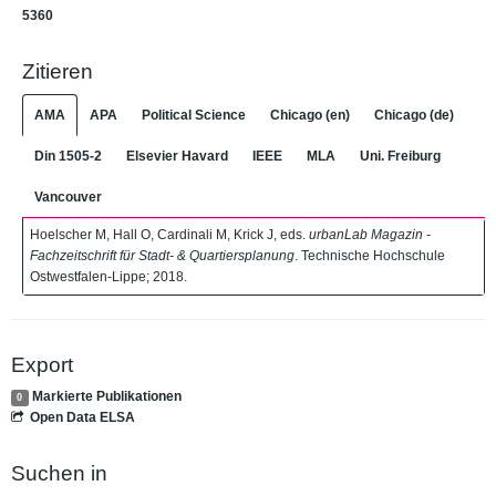
5360
Zitieren
AMA
APA
Political Science
Chicago (en)
Chicago (de)
Din 1505-2
Elsevier Havard
IEEE
MLA
Uni. Freiburg
Vancouver
Hoelscher M, Hall O, Cardinali M, Krick J, eds.
urbanLab Magazin -
Fachzeitschrift für Stadt- & Quartiersplanung
. Technische Hochschule
Ostwestfalen-Lippe; 2018.
Export
Markierte Publikationen
0
Open Data ELSA
Suchen in