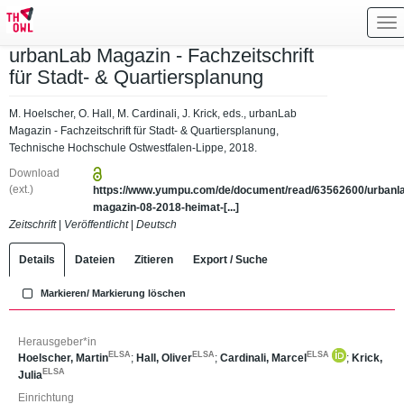
Tog
nav
urbanLab Magazin - Fachzeitschrift
für Stadt- & Quartiersplanung
M. Hoelscher, O. Hall, M. Cardinali, J. Krick, eds., urbanLab
Magazin - Fachzeitschrift für Stadt- & Quartiersplanung,
Technische Hochschule Ostwestfalen-Lippe, 2018.
Download
(ext.)
https://www.yumpu.com/de/document/read/63562600/urbanl
magazin-08-2018-heimat-[...]
Zeitschrift
|
Veröffentlicht
|
Deutsch
Details
Dateien
Zitieren
Export / Suche
Markieren/ Markierung löschen
Herausgeber*in
ELSA
ELSA
ELSA
Hoelscher, Martin
;
Hall, Oliver
;
Cardinali, Marcel
;
Krick,
ELSA
Julia
Einrichtung