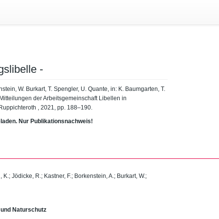
slibelle -
stein, W. Burkart, T. Spengler, U. Quante, in: K. Baumgarten, T.
Mitteilungen der Arbeitsgemeinschaft Libellen in
uppichteroth , 2021, pp. 188–190.
eladen. Nur Publikationsnachweis!
 K.
;
Jödicke, R.
;
Kastner, F.
;
Borkenstein, A.
;
Burkart, W.
;
 und Naturschutz