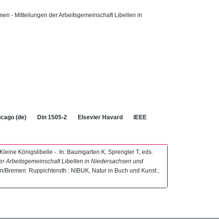
men - Mitteilungen der Arbeitsgemeinschaft Libellen in
cago (de)
Din 1505-2
Elsevier Havard
IEEE
leine Königslibelle -. In: Baumgarten K, Sprengler T, eds.
der Arbeitsgemeinschaft Libellen in Niedersachsen und
en/Bremen. Ruppichteroth : NIBUK, Natur in Buch und Kunst ;