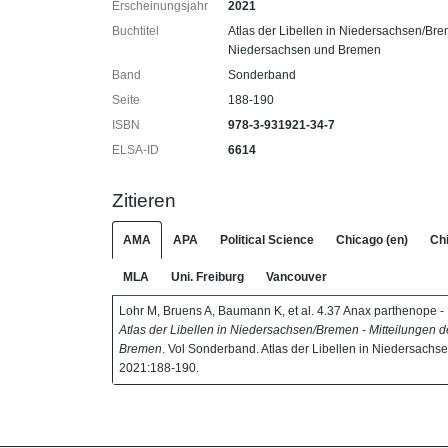
Erscheinungsjahr
2021
Buchtitel
Atlas der Libellen in Niedersachsen/Bre
Niedersachsen und Bremen
Band
Sonderband
Seite
188-190
ISBN
978-3-931921-34-7
ELSA-ID
6614
Zitieren
AMA
APA
Political Science
Chicago (en)
Chi
MLA
Uni. Freiburg
Vancouver
Lohr M, Bruens A, Baumann K, et al. 4.37 Anax parthenope - K
Atlas der Libellen in Niedersachsen/Bremen - Mitteilungen 
Bremen
. Vol Sonderband. Atlas der Libellen in Niedersachs
2021:188-190.