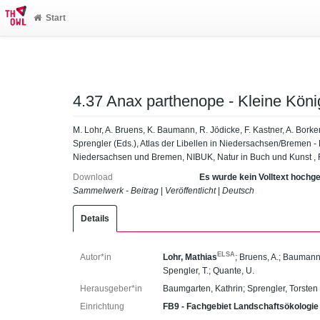
Start
4.37 Anax parthenope - Kleine König
M. Lohr, A. Bruens, K. Baumann, R. Jödicke, F. Kastner, A. Borken
Sprengler (Eds.), Atlas der Libellen in Niedersachsen/Bremen - 
Niedersachsen und Bremen, NIBUK, Natur in Buch und Kunst , R
Download
Es wurde kein Volltext hochg
Sammelwerk - Beitrag
|
Veröffentlicht
|
Deutsch
Details
ELSA
Autor*in
Lohr, Mathias
;
Bruens, A.
;
Baumann,
Spengler, T.
;
Quante, U.
Herausgeber*in
Baumgarten, Kathrin
;
Sprengler, Torsten
Einrichtung
FB9 - Fachgebiet Landschaftsökologie