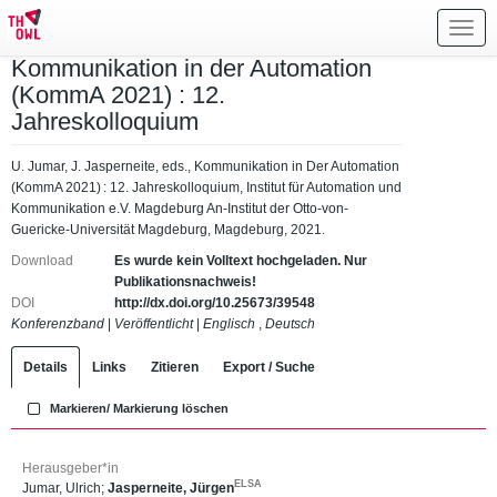
Toggl
navig
Kommunikation in der Automation
(KommA 2021) : 12.
Jahreskolloquium
U. Jumar, J. Jasperneite, eds., Kommunikation in Der Automation
(KommA 2021) : 12. Jahreskolloquium, Institut für Automation und
Kommunikation e.V. Magdeburg An-Institut der Otto-von-
Guericke-Universität Magdeburg, Magdeburg, 2021.
Download
Es wurde kein Volltext hochgeladen. Nur
Publikationsnachweis!
DOI
http://dx.doi.org/10.25673/39548
Konferenzband
|
Veröffentlicht
|
Englisch
,
Deutsch
Details
Links
Zitieren
Export / Suche
Markieren/ Markierung löschen
Herausgeber*in
ELSA
Jumar, Ulrich
;
Jasperneite, Jürgen