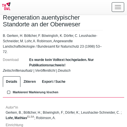
Toggl
navig
Regeneration auentypischer
Standorte an der Oberweser
B. Gerken, H. Böttcher, F. Böwingloh, K. Dörfer, C. Leushacke-
Schneider, M. Lohr, A. Robinson, Angewandte
Landschaftsökologie / Bundesamt für Naturschutz 23 (1998) 53–
72.
Download
Es wurde kein Volltext hochgeladen. Nur
Publikationsnachweis!
Zeitschriftenaufsatz
|
Veröffentlicht
|
Deutsch
Details
Zitieren
Export / Suche
Markieren/ Markierung löschen
Autor*in
Gerken, B.
;
Böttcher, H.
;
Böwingloh, F.
;
Dörfer, K.
;
Leushacke-Schneider, C.
;
ELSA
Lohr, Mathias
;
Robinson, A.
Einrichtung