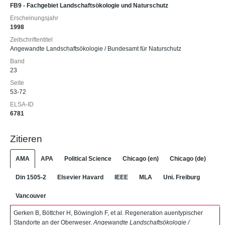
FB9 - Fachgebiet Landschaftsökologie und Naturschutz
Erscheinungsjahr
1998
Zeitschriftentitel
Angewandte Landschaftsökologie / Bundesamt für Naturschutz
Band
23
Seite
53-72
ELSA-ID
6781
Zitieren
AMA
APA
Political Science
Chicago (en)
Chicago (de)
Din 1505-2
Elsevier Havard
IEEE
MLA
Uni. Freiburg
Vancouver
Gerken B, Böttcher H, Böwingloh F, et al. Regeneration auentypischer
Standorte an der Oberweser.
Angewandte Landschaftsökologie /