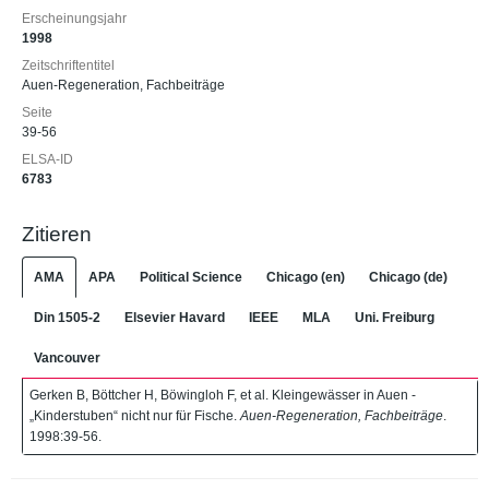
Erscheinungsjahr
1998
Zeitschriftentitel
Auen-Regeneration, Fachbeiträge
Seite
39-56
ELSA-ID
6783
Zitieren
AMA
APA
Political Science
Chicago (en)
Chicago (de)
Din 1505-2
Elsevier Havard
IEEE
MLA
Uni. Freiburg
Vancouver
Gerken B, Böttcher H, Böwingloh F, et al. Kleingewässer in Auen -
„Kinderstuben“ nicht nur für Fische.
Auen-Regeneration, Fachbeiträge
.
1998:39-56.