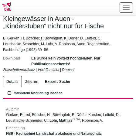
Toggl
navig
Kleingewässer in Auen -
„Kinderstuben“ nicht nur für Fische
B. Gerken, H. Böttcher, F. Böwingloh, K. Dörfer, D. Leifeld, C.
Leushacke-Schneider, M. Lohr, A. Robinson, Auen-Regeneration,
Fachbeiträge (1998) 39–56.
Download
Es wurde kein Volltext hochgeladen. Nur
Publikationsnachweis!
Zeitschriftenaufsatz
|
Veröffentlicht
|
Deutsch
Details
Zitieren
Export / Suche
Markieren/ Markierung löschen
Autor*in
Gerken, Bernd
;
Böttcher, H:
;
Böwingloh, F.
;
Dörfer, Karsten
;
Leifeld, D.
;
ELSA
Leushacke-Schneider, C.
;
Lohr, Mathias
;
Robinson, A.
Einrichtung
FB9 - Fachgebiet Landschaftsökologie und Naturschutz