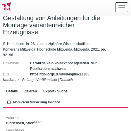
Toggl
navig
Gestaltung von Anleitungen für die
Montage variantenreicher
Erzeugnisse
S. Hinrichsen, in: 26. Interdisziplinäre Wissenschaftliche
Konferenz Mittweida, Hochschule Mittweida, Mittweida, 2021, pp.
92–96.
Download
Es wurde kein Volltext hochgeladen. Nur
Publikationsnachweis!
DOI
https://doi.org/10.48446/opus-12305
Konferenz - Beitrag
|
Veröffentlicht
|
Deutsch
Details
Zitieren
Export / Suche
Markieren/ Markierung löschen
Autor*in
ELSA
Hinrichsen, Sven
Einrichtung