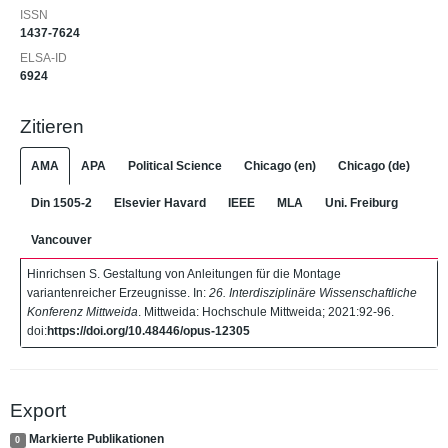
ISSN
1437-7624
ELSA-ID
6924
Zitieren
AMA
APA
Political Science
Chicago (en)
Chicago (de)
Din 1505-2
Elsevier Havard
IEEE
MLA
Uni. Freiburg
Vancouver
Hinrichsen S. Gestaltung von Anleitungen für die Montage
variantenreicher Erzeugnisse. In:
26. Interdisziplinäre Wissenschaftliche
Konferenz Mittweida
. Mittweida: Hochschule Mittweida; 2021:92-96.
doi:
https://doi.org/10.48446/opus-12305
Export
Markierte Publikationen
0