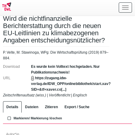
Toggl
navig
Wird die nichtfinanzielle
Berichterstattung durch die neuen
EU-Leitlinien zu klimabezogenen
Angaben entscheidungsnützlicher?
P. Velte, M. Stawinoga, WPg: Die Wirtschaftsprüfung (2019) 879–
884.
Download
Es wurde kein Volltext hochgeladen. Nur
Publikationsnachweis!
URL
https://zugang.idw-
verlag.de/IDW_OPP/onlinebibliothek/start.xav?
SID=&tf=xaver.co[...]
Zeitschriftenaufsatz (wiss.)
|
Veröffentlicht
|
Englisch
Details
Dateien
Zitieren
Export / Suche
Markieren/ Markierung löschen
Autor*in