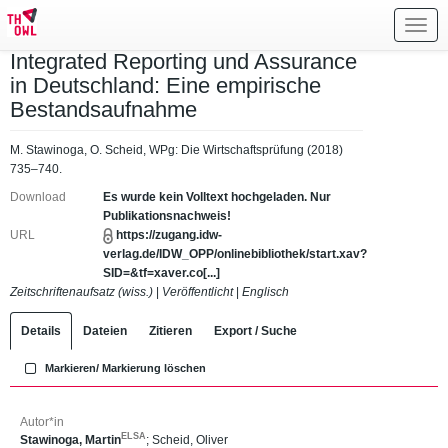
Toggl
navig
Integrated Reporting und Assurance
in Deutschland: Eine empirische
Bestandsaufnahme
M. Stawinoga, O. Scheid, WPg: Die Wirtschaftsprüfung (2018)
735–740.
Download
Es wurde kein Volltext hochgeladen. Nur
Publikationsnachweis!
URL
https://zugang.idw-
verlag.de/IDW_OPP/onlinebibliothek/start.xav?
SID=&tf=xaver.co[...]
Zeitschriftenaufsatz (wiss.)
|
Veröffentlicht
|
Englisch
Details
Dateien
Zitieren
Export / Suche
Markieren/ Markierung löschen
Autor*in
ELSA
Stawinoga, Martin
;
Scheid, Oliver