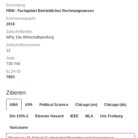
Einrichtung
FBW - Fachgebiet Betriebliches Rechnungswesen
Erscheinungsjahr
2018
Zeitschriftentitel
WPg: Die Wirtschaftsprüfung
Zeitschriftennummer
12
Seite
735-740
ELSA-ID
7893
Zitieren
AMA
APA
Political Science
Chicago (en)
Chicago (de)
Din 1505-2
Elsevier Havard
IEEE
MLA
Uni. Freiburg
Vancouver
Stawinoga M, Scheid O. Integrated Reporting und Assurance in