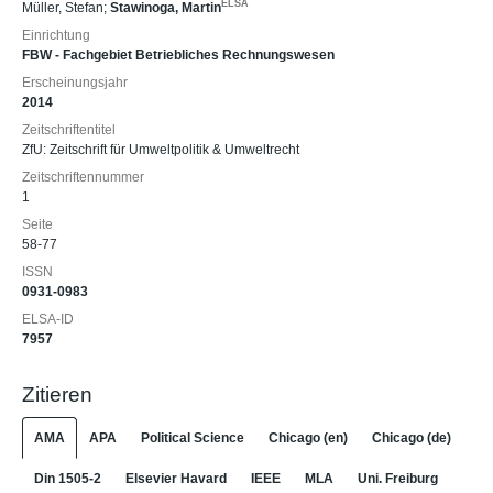
ELSA
Müller, Stefan
;
Stawinoga, Martin
Einrichtung
FBW - Fachgebiet Betriebliches Rechnungswesen
Erscheinungsjahr
2014
Zeitschriftentitel
ZfU: Zeitschrift für Umweltpolitik & Umweltrecht
Zeitschriftennummer
1
Seite
58-77
ISSN
0931-0983
ELSA-ID
7957
Zitieren
AMA
APA
Political Science
Chicago (en)
Chicago (de)
Din 1505-2
Elsevier Havard
IEEE
MLA
Uni. Freiburg