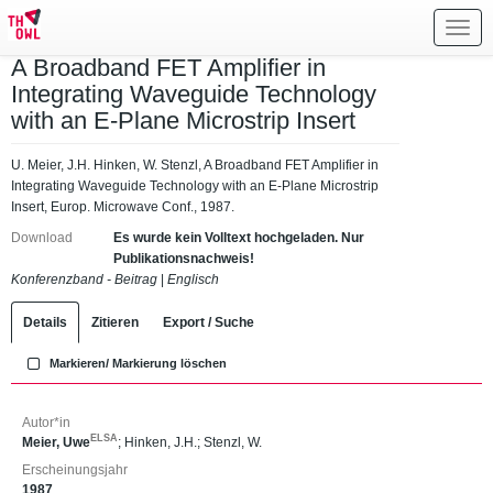
Toggl
navig
A Broadband FET Amplifier in
Integrating Waveguide Technology
with an E-Plane Microstrip Insert
U. Meier, J.H. Hinken, W. Stenzl, A Broadband FET Amplifier in
Integrating Waveguide Technology with an E-Plane Microstrip
Insert, Europ. Microwave Conf., 1987.
Download
Es wurde kein Volltext hochgeladen. Nur
Publikationsnachweis!
Konferenzband - Beitrag
|
Englisch
Details
Zitieren
Export / Suche
Markieren/ Markierung löschen
Autor*in
ELSA
Meier, Uwe
;
Hinken, J.H.
;
Stenzl, W.
Erscheinungsjahr
1987