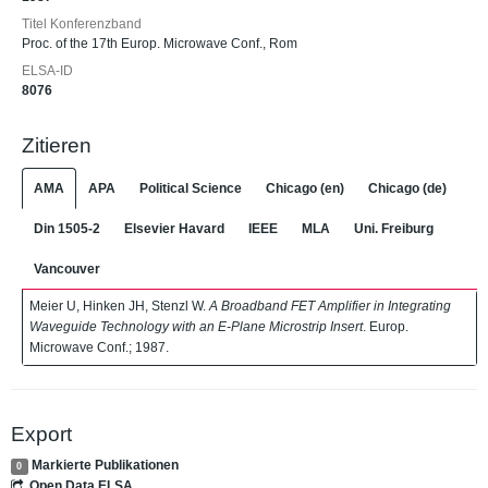
Titel Konferenzband
Proc. of the 17th Europ. Microwave Conf., Rom
ELSA-ID
8076
Zitieren
AMA
APA
Political Science
Chicago (en)
Chicago (de)
Din 1505-2
Elsevier Havard
IEEE
MLA
Uni. Freiburg
Vancouver
Meier U, Hinken JH, Stenzl W.
A Broadband FET Amplifier in Integrating
Waveguide Technology with an E-Plane Microstrip Insert
. Europ.
Microwave Conf.; 1987.
Export
Markierte Publikationen
0
Open Data ELSA