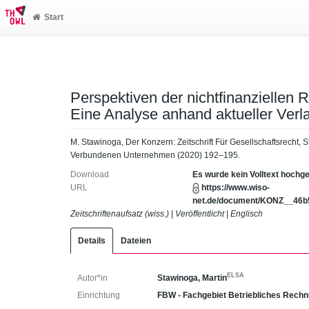
Start
Perspektiven der nichtfinanziellen
Eine Analyse anhand aktueller Ver
M. Stawinoga, Der Konzern: Zeitschrift Für Gesellschaftsrecht
Verbundenen Unternehmen (2020) 192–195.
Download
Es wurde kein Volltext hochg
URL
https://www.wiso-
net.de/document/KONZ__46
Zeitschriftenaufsatz (wiss.)
|
Veröffentlicht
|
Englisch
Details
Dateien
ELSA
Autor*in
Stawinoga, Martin
Einrichtung
FBW - Fachgebiet Betriebliches Rec