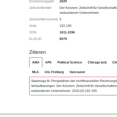
Erscheinungsjahr
2020
Zeitschriftentitel
Der Konzern: Zeitschrift für Gesellschaf
verbundenen Unternehmen
Zeitschriftennummer
5
Seite
192-195
ISSN
1611-2296
ELSA-ID
8079
Zitieren
AMA
APA
Political Science
Chicago (en)
Chi
MLA
Uni. Freiburg
Vancouver
Stawinoga M. Perspektiven der nichtfinanziellen Rechnungs
Verlautbarungen.
Der Konzern: Zeitschrift für Gesellschafts
verbundenen Unternehmen
. 2020;(5):192-195.