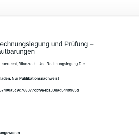
 Rechnungslegung und Prüfung –
lautbarungen
, Steuerrecht, Bilanzrecht Und Rechnungslegung Der
eladen. Nur Publikationsnachweis!
b57400a5c9c768377cbf9a4b133dad5449965d
hnungswesen