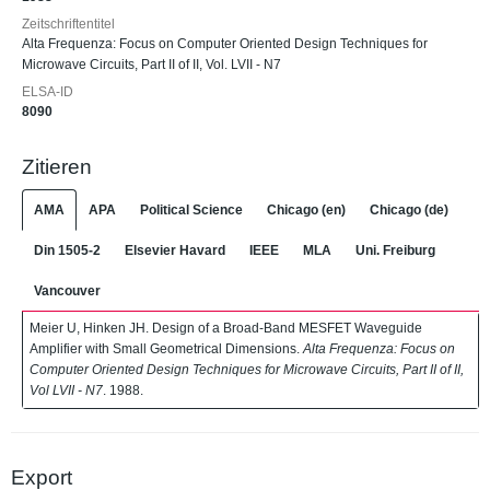
Zeitschriftentitel
Alta Frequenza: Focus on Computer Oriented Design Techniques for
Microwave Circuits, Part II of II, Vol. LVII - N7
ELSA-ID
8090
Zitieren
AMA
APA
Political Science
Chicago (en)
Chicago (de)
Din 1505-2
Elsevier Havard
IEEE
MLA
Uni. Freiburg
Vancouver
Meier U, Hinken JH. Design of a Broad-Band MESFET Waveguide
Amplifier with Small Geometrical Dimensions.
Alta Frequenza: Focus on
Computer Oriented Design Techniques for Microwave Circuits, Part II of II,
Vol LVII - N7
. 1988.
Export