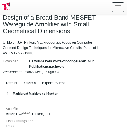
Toggl
navig
Design of a Broad-Band MESFET
Waveguide Amplifier with Small
Geometrical Dimensions
U. Meier, J.H. Hinken, Alta Frequenza: Focus on Computer
Oriented Design Techniques for Microwave Circuits, Part II of II,
Vol. LVII - N7 (1988).
Download
Es wurde kein Volltext hochgeladen. Nur
Publikationsnachweis!
Zeitschriftenaufsatz (wiss.)
|
Englisch
Details
Zitieren
Export / Suche
Markieren/ Markierung löschen
Autor*in
ELSA
Meier, Uwe
;
Hinken, J.H.
Erscheinungsjahr
1988