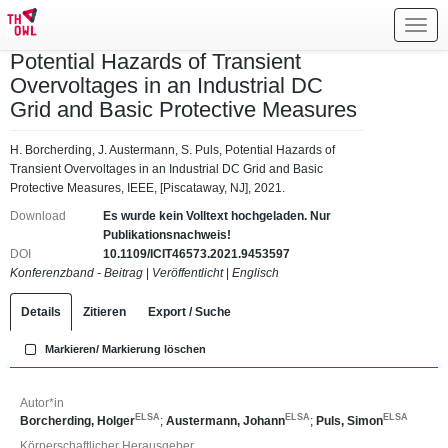
Toggl
navig
Potential Hazards of Transient
Overvoltages in an Industrial DC
Grid and Basic Protective Measures
H. Borcherding, J. Austermann, S. Puls, Potential Hazards of
Transient Overvoltages in an Industrial DC Grid and Basic
Protective Measures, IEEE, [Piscataway, NJ], 2021.
Download
Es wurde kein Volltext hochgeladen. Nur
Publikationsnachweis!
DOI
10.1109/ICIT46573.2021.9453597
Konferenzband - Beitrag
|
Veröffentlicht
|
Englisch
Details
Zitieren
Export / Suche
Markieren/ Markierung löschen
Autor*in
ELSA
ELSA
ELSA
Borcherding, Holger
;
Austermann, Johann
;
Puls, Simon
Körperschaftlicher Herausgeber