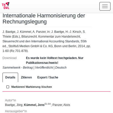
Toggl
navig
Internationale Harmonisierung der
Rechnungslegung
J. Baetge, J. Kümmel, A. Panzer, in: J. Baetge, H.-J. Kirsch, S.
Thiele (Eds.), Bilanzrecht. Kommentar zum Handelsrecht,
Steuerrecht und den International Accounting Standards, 55th
ed., Stollfuß Medien GmbH & Co. KG, Bonn und Berlin, 2014, pp.
1-60 (Rz.701-878).
Download
Es wurde kein Volltext hochgeladen. Nur
Publikationsnachweis!
Sammelwerk - Beitrag
|
Veröffentlicht
|
Deutsch
Details
Zitieren
Export / Suche
Markieren/ Markierung löschen
Autor*in
ELSA
Baetge, Jörg
;
Kümmel, Jens
;
Panzer, Alois
Herausgeber*in