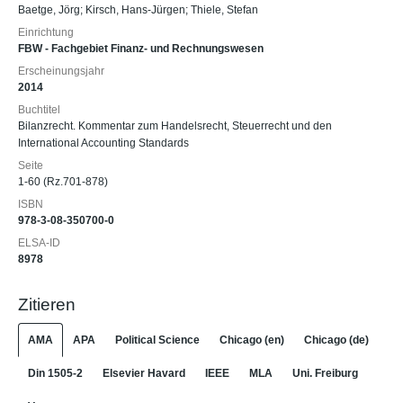
Baetge, Jörg
;
Kirsch, Hans-Jürgen
;
Thiele, Stefan
Einrichtung
FBW - Fachgebiet Finanz- und Rechnungswesen
Erscheinungsjahr
2014
Buchtitel
Bilanzrecht. Kommentar zum Handelsrecht, Steuerrecht und den
International Accounting Standards
Seite
1-60 (Rz.701-878)
ISBN
978-3-08-350700-0
ELSA-ID
8978
Zitieren
AMA
APA
Political Science
Chicago (en)
Chicago (de)
Din 1505-2
Elsevier Havard
IEEE
MLA
Uni. Freiburg