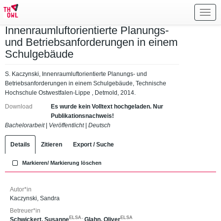
Toggl
navig
Innenraumluftorientierte Planungs-
und Betriebsanforderungen in einem
Schulgebäude
S. Kaczynski, Innenraumluftorientierte Planungs- und
Betriebsanforderungen in einem Schulgebäude, Technische
Hochschule Ostwestfalen-Lippe , Detmold, 2014.
Download
Es wurde kein Volltext hochgeladen. Nur
Publikationsnachweis!
Bachelorarbeit
|
Veröffentlicht
|
Deutsch
Details
Zitieren
Export / Suche
Markieren/ Markierung löschen
Autor*in
Kaczynski, Sandra
Betreuer*in
ELSA
ELSA
Schwickert, Susanne
;
Glahn, Oliver