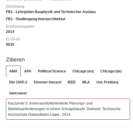
Einrichtung
FB1 - Lehrgebiet Bauphysik und Technischer Ausbau
FB1 - Studiengang Innenarchitektur
Erscheinungsjahr
2014
ELSA-ID
9035
Zitieren
AMA
APA
Political Science
Chicago (en)
Chicago (de)
Din 1505-2
Elsevier Havard
IEEE
MLA
Uni. Freiburg
Vancouver
Kaczynski S.
Innenraumluftorientierte Planungs- und
Betriebsanforderungen in einem Schulgebäude
. Detmold: Technische
Hochschule Ostwestfalen-Lippe ; 2014.