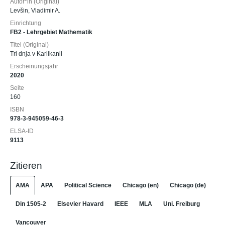
Autor*in (Original)
Levšin, Vladimir A.
Einrichtung
FB2 - Lehrgebiet Mathematik
Titel (Original)
Tri dnja v Karlikanii
Erscheinungsjahr
2020
Seite
160
ISBN
978-3-945059-46-3
ELSA-ID
9113
Zitieren
AMA
APA
Political Science
Chicago (en)
Chicago (de)
Din 1505-2
Elsevier Havard
IEEE
MLA
Uni. Freiburg
Vancouver