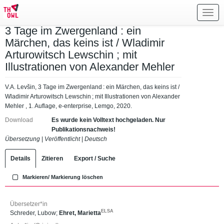
Toggl
navig
3 Tage im Zwergenland : ein
Märchen, das keins ist / Wladimir
Arturowitsch Lewschin ; mit
Illustrationen von Alexander Mehler
V.A. Levšin, 3 Tage im Zwergenland : ein Märchen, das keins ist /
Wladimir Arturowitsch Lewschin ; mit Illustrationen von Alexander
Mehler , 1. Auflage, e-enterprise, Lemgo, 2020.
Download
Es wurde kein Volltext hochgeladen. Nur
Publikationsnachweis!
Übersetzung
|
Veröffentlicht
|
Deutsch
Details
Zitieren
Export / Suche
Markieren/ Markierung löschen
Übersetzer*in
ELSA
Schreder, Lubow
;
Ehret, Marietta