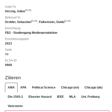
Autor*in
ELSA
Herzog, Julius
Betreuer*in
ELSA
ELSA
Grobler, Sebastian
;
Falkemeier, Guido
Einrichtung
FB2 - Studiengang Medienproduktion
Erscheinungsjahr
2023
Seite
49
ELSA-ID
9908
Zitieren
AMA
APA
Political Science
Chicago (en)
Chicago (de)
Din 1505-2
Elsevier Havard
IEEE
MLA
Uni. Freiburg
Vancouver