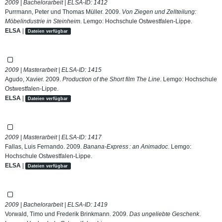
2009 | Bachelorarbeit | ELSA-ID:
1412
Purrmann, Peter und Thomas Müller. 2009.
Von Ziegen und Zellteilung:
Möbelindustrie in Steinheim
. Lemgo: Hochschule Ostwestfalen-Lippe.
ELSA
|
Dateien verfügbar
2009 | Masterarbeit | ELSA-ID:
1415
Agudo, Xavier. 2009.
Production of the Short film The Line
. Lemgo: Hochschule
Ostwestfalen-Lippe.
ELSA
|
Dateien verfügbar
2009 | Masterarbeit | ELSA-ID:
1417
Fallas, Luis Fernando. 2009.
Banana-Express : an Animadoc
. Lemgo:
Hochschule Ostwestfalen-Lippe.
ELSA
|
Dateien verfügbar
2009 | Bachelorarbeit | ELSA-ID:
1419
Vorwald, Timo und Frederik Brinkmann. 2009.
Das ungeliebte Geschenk
.