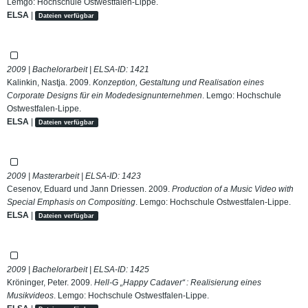
Lemgo: Hochschule Ostwestfalen-Lippe.
ELSA
|
Dateien verfügbar
2009 | Bachelorarbeit | ELSA-ID:
1421
Kalinkin, Nastja. 2009.
Konzeption, Gestaltung und Realisation eines
Corporate Designs für ein Modedesignunternehmen
. Lemgo: Hochschule
Ostwestfalen-Lippe.
ELSA
|
Dateien verfügbar
2009 | Masterarbeit | ELSA-ID:
1423
Cesenov, Eduard und Jann Driessen. 2009.
Production of a Music Video with
Special Emphasis on Compositing
. Lemgo: Hochschule Ostwestfalen-Lippe.
ELSA
|
Dateien verfügbar
2009 | Bachelorarbeit | ELSA-ID:
1425
Kröninger, Peter. 2009.
Hell-G „Happy Cadaver“ : Realisierung eines
Musikvideos
. Lemgo: Hochschule Ostwestfalen-Lippe.