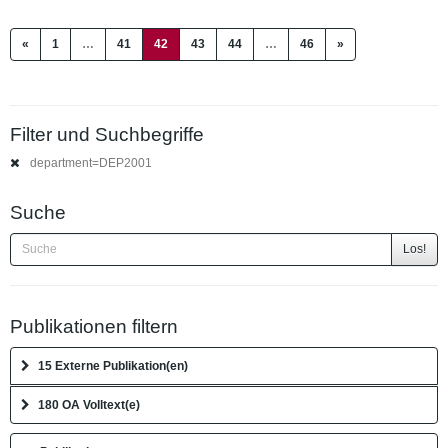
(current)
«
1
…
41
42
43
44
…
46
»
Filter und Suchbegriffe
department=DEP2001
Suche
Los!
Publikationen filtern
15 Externe Publikation(en)
180 OA Volltext(e)