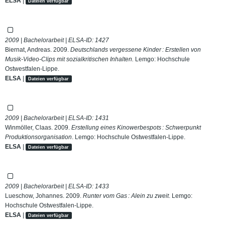
ELSA
|
Dateien verfügbar
2009 | Bachelorarbeit | ELSA-ID:
1427
Biernat, Andreas. 2009.
Deutschlands vergessene Kinder : Erstellen von
Musik-Video-Clips mit sozialkritischen Inhalten.
Lemgo: Hochschule
Ostwestfalen-Lippe.
ELSA
|
Dateien verfügbar
2009 | Bachelorarbeit | ELSA-ID:
1431
Winmöller, Claas. 2009.
Erstellung eines Kinowerbespots : Schwerpunkt
Produktionsorganisation
. Lemgo: Hochschule Ostwestfalen-Lippe.
ELSA
|
Dateien verfügbar
2009 | Bachelorarbeit | ELSA-ID:
1433
Lueschow, Johannes. 2009.
Runter vom Gas : Alein zu zweit
. Lemgo:
Hochschule Ostwestfalen-Lippe.
ELSA
|
Dateien verfügbar