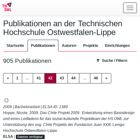
Toggl
navig
Publikationen an der Technischen
Hochschule Ostwestfalen-Lippe
Startseite
Publikationen
Autoren
Projekte
Einrichtungen
905 Publikationen
Suche / Filtern
(current)
«
1
…
41
42
43
44
…
46
»
2009 | Bachelorarbeit | ELSA-ID:
1389
Hoppe, Nicole. 2009.
Das Chile Projekt 2009 : Entwicklung eines Basisdesign
und eines Leitfadens für das sozial-kulturelle Projektteam der HS OWL zur
Unterstützung des sog. Chile Projekts der Fundacion Juan XXIII
. Lemgo:
Hochschule Ostwestfalen-Lippe.
ELSA
|
Dateien verfügbar