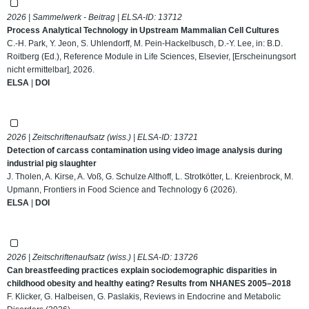
2026 | Sammelwerk - Beitrag | ELSA-ID:
13712
Process Analytical Technology in Upstream Mammalian Cell Cultures
C.-H. Park, Y. Jeon, S. Uhlendorff, M. Pein-Hackelbusch, D.-Y. Lee, in: B.D.
Roitberg (Ed.), Reference Module in Life Sciences, Elsevier, [Erscheinungsort
nicht ermittelbar], 2026.
ELSA
|
DOI
2026 | Zeitschriftenaufsatz (wiss.) | ELSA-ID:
13721
Detection of carcass contamination using video image analysis during
industrial pig slaughter
J. Tholen, A. Kirse, A. Voß, G. Schulze Althoff, L. Strotkötter, L. Kreienbrock, M.
Upmann, Frontiers in Food Science and Technology 6 (2026).
ELSA
|
DOI
2026 | Zeitschriftenaufsatz (wiss.) | ELSA-ID:
13726
Can breastfeeding practices explain sociodemographic disparities in
childhood obesity and healthy eating? Results from NHANES 2005–2018
F. Klicker, G. Halbeisen, G. Paslakis, Reviews in Endocrine and Metabolic