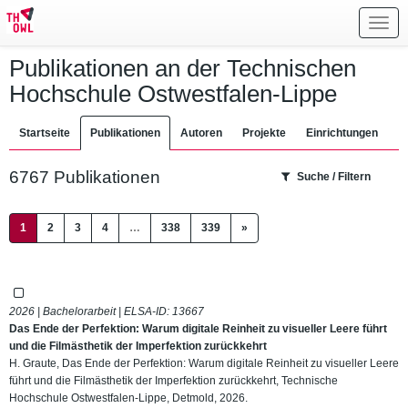
Toggl
navig
Publikationen an der Technischen
Hochschule Ostwestfalen-Lippe
Startseite
Publikationen
Autoren
Projekte
Einrichtungen
6767 Publikationen
Suche / Filtern
(current)
1
2
3
4
…
338
339
»
2026 | Bachelorarbeit | ELSA-ID:
13667
Das Ende der Perfektion: Warum digitale Reinheit zu visueller Leere führt
und die Filmästhetik der Imperfektion zurückkehrt
H. Graute, Das Ende der Perfektion: Warum digitale Reinheit zu visueller Leere
führt und die Filmästhetik der Imperfektion zurückkehrt, Technische
Hochschule Ostwestfalen-Lippe, Detmold, 2026.