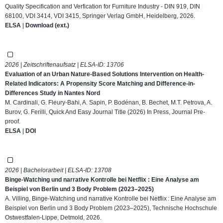
Quality Specification and Verfication for Furniture Industry - DIN 919, DIN
68100, VDI 3414, VDI 3415, Springer Verlag GmbH, Heidelberg, 2026.
ELSA
|
Download (ext.)
2026 | Zeitschriftenaufsatz | ELSA-ID:
13706
Evaluation of an Urban Nature-Based Solutions Intervention on Health-
Related Indicators: A Propensity Score Matching and Difference-in-
Differences Study in Nantes Nord
M. Cardinali, G. Fleury-Bahi, A. Sapin, P. Bodénan, B. Bechet, M.T. Petrova, A.
Burov, G. Ferilli, Quick And Easy Journal Title (2026) In Press, Journal Pre-
proof.
ELSA
|
DOI
2026 | Bachelorarbeit | ELSA-ID:
13708
Binge-Watching und narrative Kontrolle bei Netflix : Eine Analyse am
Beispiel von Berlin und 3 Body Problem (2023–2025)
A. Villing, Binge-Watching und narrative Kontrolle bei Netflix : Eine Analyse am
Beispiel von Berlin und 3 Body Problem (2023–2025), Technische Hochschule
Ostwestfalen-Lippe, Detmold, 2026.