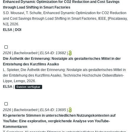
Enhanced Dynamic Optimization for CO2 Reduction and Cost Savings
through Load Shifting in Smart Factories
S.D. Mousavi, T. Schulte, Enhanced Dynamic Optimization for CO2 Reduction
and Cost Savings through Load Shifting in Smart Factories, IEEE, [Piscataway,
NJ], 2026.
ELSA
|
DOI
2026 | Bachelorarbeit | ELSA-ID:
13682
|
Die Ästhetik der Erinnerung: Nostalgie als gestalterisches Mittel in der
Entstehung des Kurzfilms Asaiko
L. Spieker, Die Ästhetik der Erinnerung: Nostalgie als gestalterisches Mittel in
der Entstehung des Kurzfilms Asaiko, Technische Hochschule Ostwestfalen-
Lippe, Lemgo, 2026.
ELSA
|
Dateien verfügbar
2026 | Bachelorarbeit | ELSA-ID:
13695
|
KI-generierte Stimmen in unterschiedlichen Nutzungskontexten auf
YouTube: Eine explorative, vergleichende Analyse von YouTube-
Kommentaren