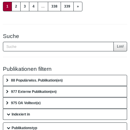
(current)
1
2
3
4
…
338
339
»
Suche
Los!
Publikationen filtern
88 Populärwiss. Publikation(en)
977 Externe Publikation(en)
975 OA Volltext(e)
Indexiert in
Publikationstyp