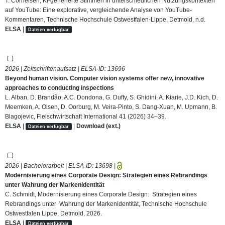
T. Cornelsen, KI-generierte Stimmen in unterschiedlichen Nutzungskontexten
auf YouTube: Eine explorative, vergleichende Analyse von YouTube-
Kommentaren, Technische Hochschule Ostwestfalen-Lippe, Detmold, n.d.
ELSA
|
Dateien verfügbar
2026 | Zeitschriftenaufsatz | ELSA-ID:
13696
Beyond human vision. Computer vision systems offer new, innovative
approaches to conducting inspections
L. Alban, D. Brandão, A.C. Dondona, G. Duffy, S. Ghidini, A. Kiarie, J.D. Kich, D.
Meemken, A. Olsen, D. Oorburg, M. Veira-Pinto, S. Dang-Xuan, M. Upmann, B.
Blagojevic, Fleischwirtschaft International 41 (2026) 34–39.
ELSA
|
|
Download (ext.)
Dateien verfügbar
2026 | Bachelorarbeit | ELSA-ID:
13698
|
Modernisierung eines Corporate Design: Strategien eines Rebrandings
unter Wahrung der Markenidentität
C. Schmidt, Modernisierung eines Corporate Design: Strategien eines
Rebrandings unter Wahrung der Markenidentität, Technische Hochschule
Ostwestfalen Lippe, Detmold, 2026.
ELSA
|
Dateien verfügbar