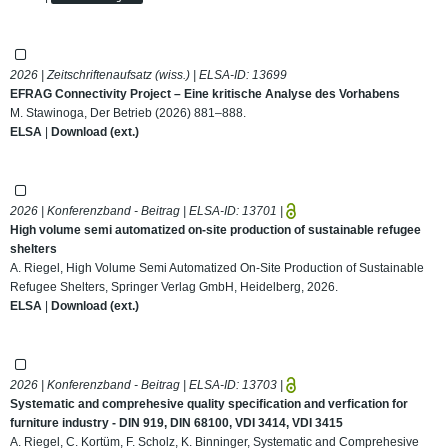
2026 | Zeitschriftenaufsatz (wiss.) | ELSA-ID:
13699
EFRAG Connectivity Project – Eine kritische Analyse des Vorhabens
M. Stawinoga, Der Betrieb (2026) 881–888.
ELSA
|
Download (ext.)
2026 | Konferenzband - Beitrag | ELSA-ID:
13701
|
High volume semi automatized on-site production of sustainable refugee
shelters
A. Riegel, High Volume Semi Automatized On-Site Production of Sustainable
Refugee Shelters, Springer Verlag GmbH, Heidelberg, 2026.
ELSA
|
Download (ext.)
2026 | Konferenzband - Beitrag | ELSA-ID:
13703
|
Systematic and comprehesive quality specification and verfication for
furniture industry - DIN 919, DIN 68100, VDI 3414, VDI 3415
A. Riegel, C. Kortüm, F. Scholz, K. Binninger, Systematic and Comprehesive