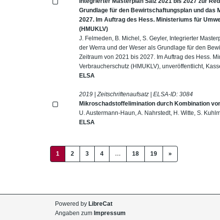
Integrierter Masterplan Salz 2021 bis 2027 zur Re
Grundlage für den Bewirtschaftungsplan und das
2027. Im Auftrag des Hess. Ministeriums für Umwe
(HMUKLV)
J. Felmeden, B. Michel, S. Geyler, Integrierter Mast
der Werra und der Weser als Grundlage für den Be
Zeitraum von 2021 bis 2027. Im Auftrag des Hess. Mi
Verbraucherschutz (HMUKLV), unveröffentlicht, Kassel 
ELSA
2019 | Zeitschriftenaufsatz | ELSA-ID:
3084
Mikroschadstoffelimination durch Kombination vo
U. Austermann-Haun, A. Nahrstedt, H. Witte, S. Kuhl
ELSA
(current)
1
2
3
4
…
18
19
»
Powered by
LibreCat
Angaben zum
Impressum