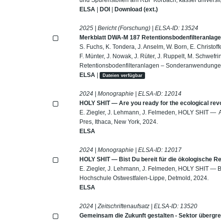
ELSA
|
DOI
|
Download (ext.)
2025 | Bericht (Forschung) | ELSA-ID:
13524
Merkblatt DWA-M 187 Retentionsbodenfilteranlag
S. Fuchs, K. Tondera, J. Anselm, W. Born, E. Christof
F. Münter, J. Nowak, J. Rüter, J. Ruppelt, M. Schwef
Retentionsbodenfilteranlagen – Sonderanwendungen
ELSA
|
Dateien verfügbar
2024 | Monographie | ELSA-ID:
12014
HOLY SHIT — Are you ready for the ecological rev
E. Ziegler, J. Lehmann, J. Felmeden, HOLY SHIT — Ar
Pres, Ithaca, New York, 2024.
ELSA
2024 | Monographie | ELSA-ID:
12017
HOLY SHIT — Bist Du bereit für die ökologische R
E. Ziegler, J. Lehmann, J. Felmeden, HOLY SHIT — Bi
Hochschule Ostwestfalen-Lippe, Detmold, 2024.
ELSA
2024 | Zeitschriftenaufsatz | ELSA-ID:
13520
Gemeinsam die Zukunft gestalten - Sektor überg