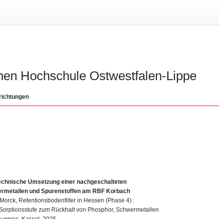
chen Hochschule Ostwestfalen-Lippe
richtungen
ßtechnische Umsetzung einer nachgeschalteten
ermetallen und Spurenstoffen am RBF Korbach
 Morck, Retentionsbodenfilter in Hessen (Phase 4) :
Sorptionsstufe zum Rückhalt von Phosphor, Schwermetallen
 press, Kassel, 2025.