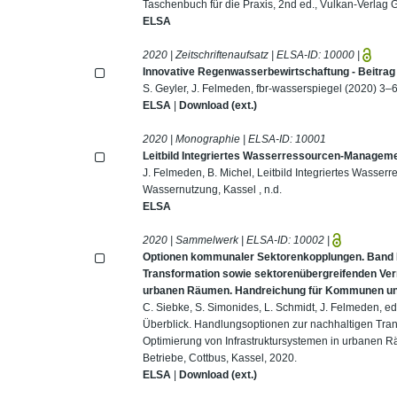
Taschenbuch für die Praxis, 2nd ed., Vulkan-Verlag
ELSA
2020 | Zeitschriftenaufsatz | ELSA-ID:
10000
|
Innovative Regenwasserbewirtschaftung - Beitrag 
S. Geyler, J. Felmeden, fbr-wasserspiegel (2020) 3–6
ELSA
|
Download (ext.)
2020 | Monographie | ELSA-ID:
10001
Leitbild Integriertes Wasserressourcen-Managem
J. Felmeden, B. Michel, Leitbild Integriertes Wass
Wassernutzung, Kassel , n.d.
ELSA
2020 | Sammelwerk | ELSA-ID:
10002
|
Optionen kommunaler Sektorenkopplungen. Band I 
Transformation sowie sektorenübergreifenden Ver
urbanen Räumen. Handreichung für Kommunen u
C. Siebke, S. Simonides, L. Schmidt, J. Felmeden, 
Überblick. Handlungsoptionen zur nachhaltigen Tra
Optimierung von Infrastruktursystemen in urbane
Betriebe, Cottbus, Kassel, 2020.
ELSA
|
Download (ext.)