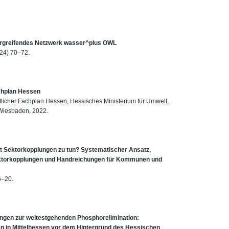
bergreifendes Netzwerk wasser^plus OWL
024) 70–72.
chplan Hessen
tlicher Fachplan Hessen, Hessisches Ministerium für Umwelt,
 Wiesbaden, 2022.
 Sektorkopplungen zu tun? Systematischer Ansatz,
ektorkopplungen und Handreichungen für Kommunen und
6–20.
ngen zur weitestgehenden Phosphorelimination:
n in Mittelhessen vor dem Hintergrund des Hessischen