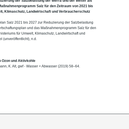
duzierung der Salzbelastung der Werra und der Weser als
 Maßnahmenprogramm Salz für den Zeitraum von 2021 bis
lt, Klimaschutz, Landwirtschaft und Verbraucherschutz
erplan Salz 2021 bis 2027 zur Reduzierung der Salzbelastung
wirtschaftungsplan und das Maßnahmenprogramm Salz für den
nisteriums für Umwelt, Klimaschutz, Landwirtschaft und
(unveröffentlicht), n.d.
n Ozon und Aktivkohle
mann, K. Alt, gwf - Wasser + Abwasser (2019) 58–64.