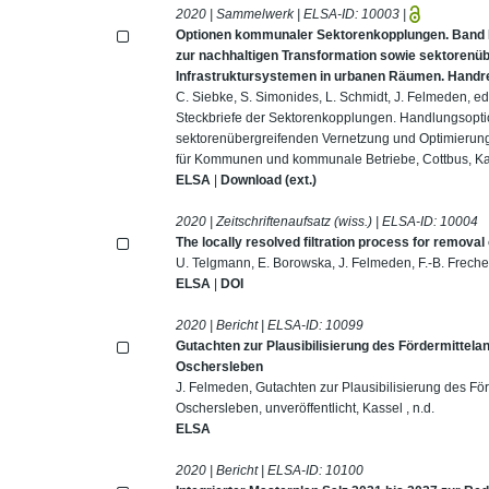
2020 | Sammelwerk | ELSA-ID:
10003
|
Optionen kommunaler Sektorenkopplungen. Band II
zur nachhaltigen Transformation sowie sektorenü
Infrastruktursystemen in urbanen Räumen. Hand
C. Siebke, S. Simonides, L. Schmidt, J. Felmeden, 
Steckbriefe der Sektorenkopplungen. Handlungsopti
sektorenübergreifenden Vernetzung und Optimierun
für Kommunen und kommunale Betriebe, Cottbus, Ka
ELSA
|
Download (ext.)
2020 | Zeitschriftenaufsatz (wiss.) | ELSA-ID:
10004
The locally resolved filtration process for remov
U. Telgmann, E. Borowska, J. Felmeden, F.-B. Freche
ELSA
|
DOI
2020 | Bericht | ELSA-ID:
10099
Gutachten zur Plausibilisierung des Fördermittelan
Oschersleben
J. Felmeden, Gutachten zur Plausibilisierung des För
Oschersleben, unveröffentlicht, Kassel , n.d.
ELSA
2020 | Bericht | ELSA-ID:
10100