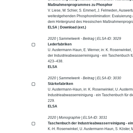
Maßnahmenprogrammes zu Phosphor
V. Liese, W. Schier, S. Emmert, J. Felmeden, Auswe
weitestgehenden Phosphorelimination: Evaluierung 
dem Hintergrund des Hessischen Maßnahmenprogramm
ELSA
|
Download (ext.)
2020 | Sammelwerk - Beitrag | ELSA-ID:
3029
Lederfabriken
U. Austermann-Haun, E. Werner, in: K. Rosenwinkel,
der Industrieabwasserreinigung - ein Taschenbuch fü
423–438.
ELSA
2020 | Sammelwerk - Beitrag | ELSA-ID:
3030
Stärkefabriken
U. Austermann-Haun, in: K. Rosenwinkel, U. Austerm
Industrieabwasserreinigung - ein Taschenbuch für d
229.
ELSA
2020 | Monographie | ELSA-ID:
3031
Taschenbuch der Industrieabwasserreinigung - ein
K.-H. Rosenwinkel, U. Austermann-Haun, S. Köster, M