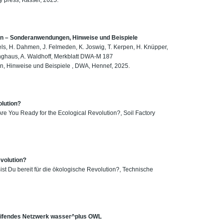
en – Sonderanwendungen, Hinweise und Beispiele
fels, H. Dahmen, J. Felmeden, K. Joswig, T. Kerpen, H. Knüpper,
ringhaus, A. Waldhoff, Merkblatt DWA-M 187
, Hinweise und Beispiele , DWA, Hennef, 2025.
olution?
e You Ready for the Ecological Revolution?, Soil Factory
evolution?
st Du bereit für die ökologische Revolution?, Technische
reifendes Netzwerk wasser^plus OWL