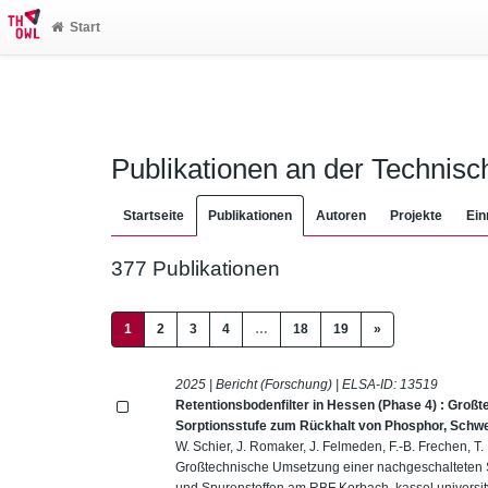
Start
Publikationen an der Technis
Startseite
Publikationen
Autoren
Projekte
Ein
377 Publikationen
(current)
1
2
3
4
…
18
19
»
2025 | Bericht (Forschung) | ELSA-ID:
13519
Retentionsbodenfilter in Hessen (Phase 4) : Gro
Sorptionsstufe zum Rückhalt von Phosphor, Schw
W. Schier, J. Romaker, J. Felmeden, F.-B. Frechen, T.
Großtechnische Umsetzung einer nachgeschalteten 
und Spurenstoffen am RBF Korbach, kassel university