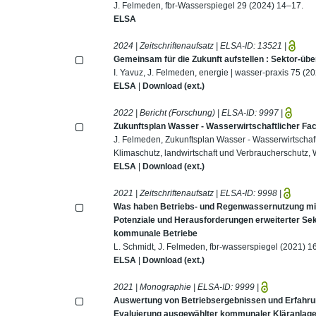
J. Felmeden, fbr-Wasserspiegel 29 (2024) 14–17.
ELSA
2024 | Zeitschriftenaufsatz | ELSA-ID:
13521
|
Gemeinsam für die Zukunft aufstellen : Sektor-ü
I. Yavuz, J. Felmeden, energie | wasser-praxis 75 (2
ELSA
|
Download (ext.)
2022 | Bericht (Forschung) | ELSA-ID:
9997
|
Zukunftsplan Wasser - Wasserwirtschaftlicher Fa
J. Felmeden, Zukunftsplan Wasser - Wasserwirtschaf
Klimaschutz, landwirtschaft und Verbraucherschutz,
ELSA
|
Download (ext.)
2021 | Zeitschriftenaufsatz | ELSA-ID:
9998
|
Was haben Betriebs- und Regenwassernutzung mit
Potenziale und Herausforderungen erweiterter S
kommunale Betriebe
L. Schmidt, J. Felmeden, fbr-wasserspiegel (2021) 1
ELSA
|
Download (ext.)
2021 | Monographie | ELSA-ID:
9999
|
Auswertung von Betriebsergebnissen und Erfahru
Evaluierung ausgewählter kommunaler Kläranlage