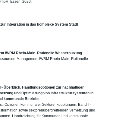
 GmbH, Essen, 2020.
zur Integration in das komplexe System Stadt
.
ent IWRM Rhein-Main. Rationelle Wassernutzung
erressourcen-Management IWRM Rhein-Main. Rationelle
- Überblick. Handlungsoptionen zur nachhaltigen
netzung und Optimierung von Infrastruktursystemen in
nd kommunale Betriebe
eds., Optionen kommunaler Sektorenkopplungen. Band I -
nsformation sowie sektorenübergreifenden Vernetzung und
n Räumen. Handreichung für Kommunen und kommunale