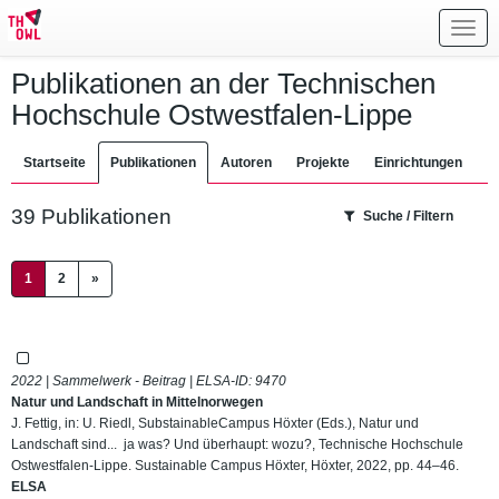
Toggl
navig
Publikationen an der Technischen
Hochschule Ostwestfalen-Lippe
Startseite
Publikationen
Autoren
Projekte
Einrichtungen
39 Publikationen
Suche / Filtern
(current)
1
2
»
2022 | Sammelwerk - Beitrag | ELSA-ID:
9470
Natur und Landschaft in Mittelnorwegen
J. Fettig, in: U. Riedl, SubstainableCampus Höxter (Eds.), Natur und
Landschaft sind... ja was? Und überhaupt: wozu?, Technische Hochschule
Ostwestfalen-Lippe. Sustainable Campus Höxter, Höxter, 2022, pp. 44–46.
ELSA