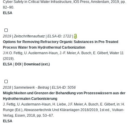
Cyber Safety in Critical Water Infrastructure, IOS Press, Amsterdam, 2019, pp.
82–90.
ELSA
2019 | Zeitschriftenaufsatz | ELSA-ID:
1722
|
Options for Removing Refractory Organic Substances in Pre-Treated
Process Water from Hydrothermal Carbonization
J.H.O. Fettig, U. Austermann-Haun, J.-F. Meier, A. Busch, E. Gilbert, Water 11
(2019).
ELSA
|
DOI
|
Download (ext.)
2018 | Sammelwerk - Beitrag | ELSA-ID:
5056
Möglichkeiten und Grenzen der Behandlung von Prozesswässern aus der
Hydrothermalen Carbonisierung
J. Fettig, U. Austermann-Haun, H. Liebe, J.F. Meier, A. Busch, E. Gilbert, in: H.
Runge (Ed.), Abwassertechnik Und Kläranlagen 2018/2019, 1st ed., Vulkan-
Verlag, Essen, 2018, pp. 53–67.
ELSA