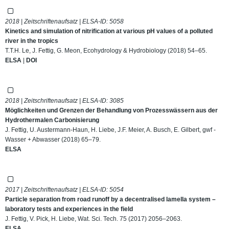
2018 | Zeitschriftenaufsatz | ELSA-ID:
5058
Kinetics and simulation of nitrification at various pH values of a polluted
river in the tropics
T.T.H. Le, J. Fettig, G. Meon, Ecohydrology & Hydrobiology (2018) 54–65.
ELSA
|
DOI
2018 | Zeitschriftenaufsatz | ELSA-ID:
3085
Möglichkeiten und Grenzen der Behandlung von Prozesswässern aus der
Hydrothermalen Carbonisierung
J. Fettig, U. Austermann-Haun, H. Liebe, J.F. Meier, A. Busch, E. Gilbert, gwf -
Wasser + Abwasser (2018) 65–79.
ELSA
2017 | Zeitschriftenaufsatz | ELSA-ID:
5054
Particle separation from road runoff by a decentralised lamella system –
laboratory tests and experiences in the field
J. Fettig, V. Pick, H. Liebe, Wat. Sci. Tech. 75 (2017) 2056–2063.
ELSA