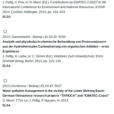
J. Fettig, V. Pick, in: G. Meon (Ed.), Contributions by EWATEC-COAST to 4th
International Conference for Environment and National Resources, ICENR
2014, Cuvillier, Göttingen, 2014, pp. 194–203.
ELSA
2013 | Sammelwerk - Beitrag | ELSA-ID:
5036
Analytik und physikalisch-chemische Behandlung von Prozesswässern
aus der hydrothermalen Carbonisierung von organischen Abfällen – erste
Ergebnisse
J. Fettig, H. Liebe, in: C. Grimm (Ed.), Initiativen Zum Umweltschutz, Erich-
Schmidt-Verlag, Berlin, 2013, pp. 115–130.
ELSA
2013 | Konferenz - Beitrag | ELSA-ID:
5037
Water pollution management in the vicinity of the Lower Mekong Basin:
German-Vietnamese research projects “TAPIOCA” and “EWATEC-Coast”
G. Meon, T.T.H. Le, J. Fettig, P. Nguyen, in: 2013.
ELSA