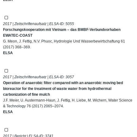
2017 | Zeitschriftenaufsatz | ELSA-ID:
5055
Forschungskooperation mit Vietnam – das BMBF-Verbundvorhaben
EWATEC-COAST
G. Meon, J. Fettig, N.V. Phuoc, Hydrologie Und Wasserbewirtschaftung 61
(2017) 368–369.
ELSA
2017 | Zeitschriftenaufsatz | ELSA-ID:
3057
Operation of anaerobic filter compared with an anaerobic moving bed
bioreactor for the treatment of waste water from hydrothermal
carbonization of fine mulch
J.F. Meier, U. Austermann-Haun, J. Fettig, H. Liebe, M. Wichern, Water Science
& Technology 76 (2017) 2065–2074.
ELSA
2017 | Bericht | ELSA-ID:
3741