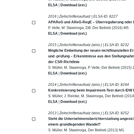
ELSA
|
Download (ext.)
2016 | Zeitschriftenaufsatz | ELSA-ID:
8227
APAReG und AReG-RegE – Überregulierung oder I
P. Velte, M. Stawinoga, DB: Der Betrieb (2016) M5.
ELSA
|
Download (ext.)
2015 | Zeitschriftenaufsatz (wiss.) | ELSA-ID:
8232
Mögliche Einbettung der neuen nichtfinanziellen E
und -prüfung – Erkenntnisse aus den Stellungna
der CSR-Richtlinie
S. Müller, M. Stawinoga, P. Velte, Der Betrieb (2015
ELSA
|
Download (ext.)
2014 | Zeitschriftenaufsatz (wiss.) | ELSA-ID:
8244
Konkretisierung beim Impairment-Test durch IDW
S. Müller, J. Reinke, M. Stawinoga, Der Betrieb (20
ELSA
|
Download (ext.)
2013 | Zeitschriftenaufsatz (wiss.) | ELSA-ID:
8252
Steht die Unternehmensberichterstattung angesich
einem grundlegenden Wandel?
S. Müller, M. Stawinoga, Der Betrieb (2013) M1.