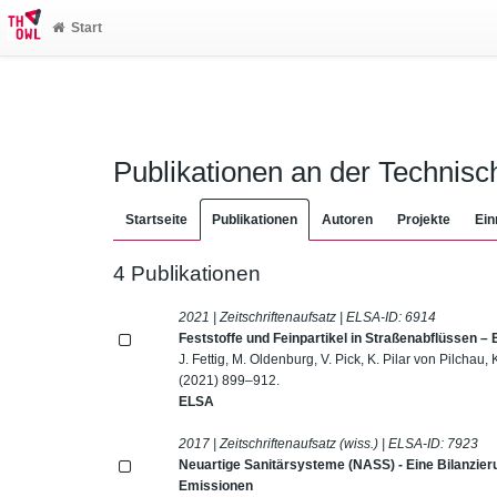
Start
Publikationen an der Technis
Startseite
Publikationen
Autoren
Projekte
Ein
4 Publikationen
2021 | Zeitschriftenaufsatz | ELSA-ID:
6914
Feststoffe und Feinpartikel in Straßenabflüssen –
J. Fettig, M. Oldenburg, V. Pick, K. Pilar von Pilcha
(2021) 899–912.
ELSA
2017 | Zeitschriftenaufsatz (wiss.) | ELSA-ID:
7923
Neuartige Sanitärsysteme (NASS) - Eine Bilanzie
Emissionen