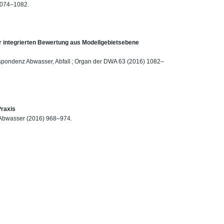
1074–1082.
r integrierten Bewertung aus Modellgebietsebene
spondenz Abwasser, Abfall ; Organ der DWA 63 (2016) 1082–
Praxis
 Abwasser (2016) 968–974.