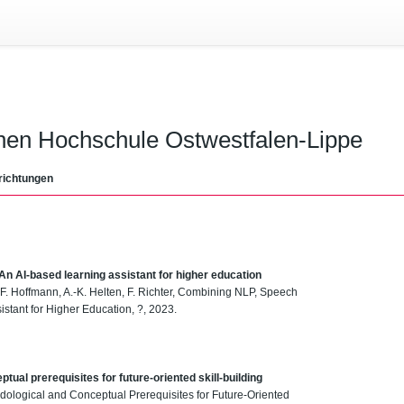
chen Hochschule Ostwestfalen-Lippe
richtungen
An AI-based learning assistant for higher education
, F. Hoffmann, A.-K. Helten, F. Richter, Combining NLP, Speech
stant for Higher Education, ?, 2023.
ual prerequisites for future-oriented skill-building
odological and Conceptual Prerequisites for Future-Oriented