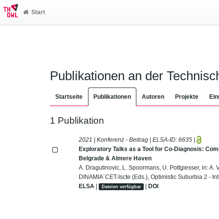
Start
Publikationen an der Technis
Startseite
Publikationen
Autoren
Projekte
Ein
1 Publikation
2021 | Konferenz - Beitrag | ELSA-ID:
6635
|
Exploratory Talks as a Tool for Co-Diagnosis: Co
Belgrade & Almere Haven
A. Dragutinovic, L. Spoormans, U. Pottgiesser, in: A. 
DINAMIA´CET-Iscte (Eds.), Optimistic Suburbia 2 - I
ELSA
|
|
DOI
Dateien verfügbar