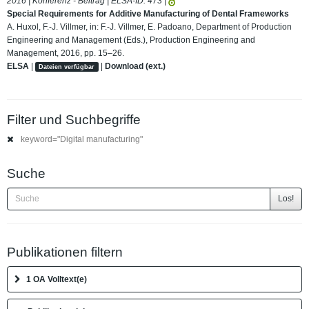
2016 | Konferenz - Beitrag | ELSA-ID:
473
|
Special Requirements for Additive Manufacturing of Dental Frameworks
A. Huxol, F.-J. Villmer, in: F.-J. Villmer, E. Padoano, Department of Production
Engineering and Management (Eds.), Production Engineering and
Management, 2016, pp. 15–26.
ELSA
|
|
Download (ext.)
Dateien verfügbar
Filter und Suchbegriffe
keyword="Digital manufacturing"
Suche
Los!
Publikationen filtern
1 OA Volltext(e)