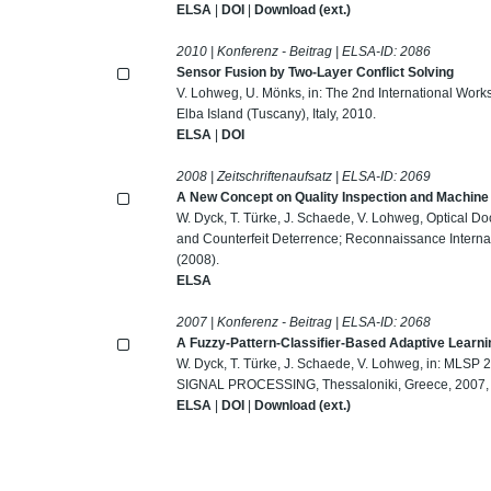
ELSA
|
DOI
|
Download (ext.)
2010 | Konferenz - Beitrag | ELSA-ID:
2086
Sensor Fusion by Two-Layer Conflict Solving
V. Lohweg, U. Mönks, in: The 2nd International Work
Elba Island (Tuscany), Italy, 2010.
ELSA
|
DOI
2008 | Zeitschriftenaufsatz | ELSA-ID:
2069
A New Concept on Quality Inspection and Machine C
W. Dyck, T. Türke, J. Schaede, V. Lohweg, Optical D
and Counterfeit Deterrence; Reconnaissance Interna
(2008).
ELSA
2007 | Konferenz - Beitrag | ELSA-ID:
2068
A Fuzzy-Pattern-Classifier-Based Adaptive Learni
W. Dyck, T. Türke, J. Schaede, V. Lohweg, in: ML
SIGNAL PROCESSING, Thessaloniki, Greece, 2007, p.
ELSA
|
DOI
|
Download (ext.)