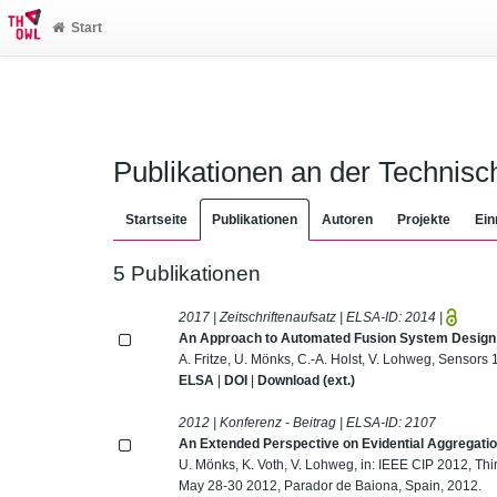
Start
Publikationen an der Technis
Startseite
Publikationen
Autoren
Projekte
Ein
5 Publikationen
2017 | Zeitschriftenaufsatz | ELSA-ID:
2014
|
An Approach to Automated Fusion System Design
A. Fritze, U. Mönks, C.-A. Holst, V. Lohweg, Sensors 
ELSA
|
DOI
|
Download (ext.)
2012 | Konferenz - Beitrag | ELSA-ID:
2107
An Extended Perspective on Evidential Aggregatio
U. Mönks, K. Voth, V. Lohweg, in: IEEE CIP 2012, Thi
May 28-30 2012, Parador de Baiona, Spain, 2012.