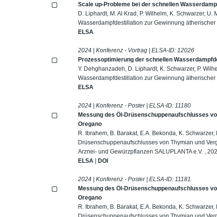
Scale up-Probleme bei der schnellen Wasserdampfd
D. Liphardt, M. Al Krad, P. Wilhelm, K. Schwarzer, U.
Wasserdampfdestillation zur Gewinnung ätherischer 
ELSA
2024 | Konferenz - Vortrag | ELSA-ID:
12026
Prozessoptimierung der schnellen Wasserdampfdes
Y. Dehghanzadeh, D. Liphardt, K. Schwarzer, P. Wilh
Wasserdampfdestillation zur Gewinnung ätherischer 
ELSA
2024 | Konferenz - Poster | ELSA-ID:
11180
Messung des Öl-Drüsenschuppenaufschlusses von
Oregano
R. Ibrahem, B. Barakat, E.A. Bekonda, K. Schwarzer, 
Drüsenschuppenaufschlusses von Thymian und Vergle
Arznei- und Gewürzpflanzen SALUPLANTA e.V. , 202
ELSA
|
DOI
2024 | Konferenz - Poster | ELSA-ID:
11181
Messung des Öl-Drüsenschuppenaufschlusses von
Oregano
R. Ibrahem, B. Barakat, E.A. Bekonda, K. Schwarzer, 
Drüsenschuppenaufschlusses von Thymian und Vergl