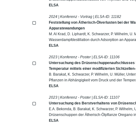
ELSA
2024 | Konferenz - Vortrag | ELSA-ID:
11182
Feststellung von Ätherisch-Ölverlusten bei der W
Apparatewandungen
M. Al Krad, D. Liphardt, K. Schwarzer, P. Wilhelm, U. 
Wasserdampfdestillation durch Adsorption an Appa
ELSA
2023 | Konferenz - Poster | ELSA-ID:
11106
Untersuchung des Drüsenschuppenaufschlusses be
Temperatur mittels einer modifizierten Sichtzellen
B. Barakat, K. Schwarzer, P. Wilhelm, U. Müller, U
Pflanzen in Abhängigkeit vom Druck und der Temperatu
ELSA
2023 | Konferenz - Poster | ELSA-ID:
11107
Untersuchung des Berstverhaltens von Drüsensch
E.A. Bekonda, B. Barakat, K. Schwarzer, P. Wilhelm, 
Drüsenschuppen der Ätherisch-Ölpflanze Oregano im
ELSA