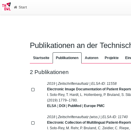
Start
Publikationen an der Technis
Startseite
Publikationen
Autoren
Projekte
Ein
2 Publikationen
2019 | Zeitschriftenaufsatz | ELSA-ID:
11558
Electronic Image Documentation of Patient Repor
I. Soto-Rey, T. Hardt, L. Hollenberg, P. Bruland, S. 
(2019) 1779–1780.
ELSA
|
DOI
|
PubMed
|
Europe PMC
2018 | Zeitschriftenaufsatz (wiss.) | ELSA-ID:
11740
Electronic Collection of Multilingual Patient-Rep
I. Soto-Rey, M. Rehr, P. Bruland, C. Zeidler, C. Riepe