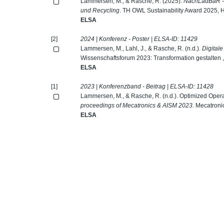
Lammersen, M., & Rasche, R. (2025).
NachLadBaR - N
und Recycling
. TH OWL Sustainability Award 2025, H
ELSA
[2]
2024 | Konferenz - Poster | ELSA-ID:
11429
Lammersen, M., Lahl, J., & Rasche, R. (n.d.).
Digital
Wissenschaftsforum 2023: Transformation gestalten 
ELSA
[1]
2023 | Konferenzband - Beitrag | ELSA-ID:
11428
Lammersen, M., & Rasche, R. (n.d.). Optimized Operat
proceedings of Mecatronics & AISM 2023
. Mecatron
ELSA