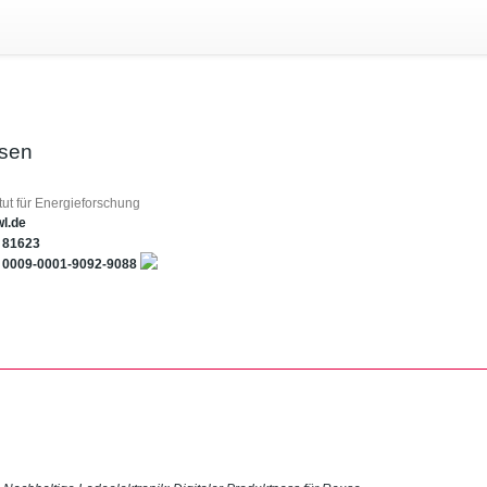
rsen
titut für Energieforschung
l.de
81623
0009-0001-9092-9088