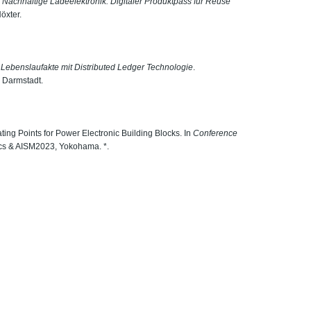
achhaltige Ladeelektronik: Digitaler Produktpass für Reuse
öxter.
e Lebenslaufakte mit Distributed Ledger Technologie
.
, Darmstadt.
ing Points for Power Electronic Building Blocks. In
Conference
ics & AISM2023, Yokohama. *.