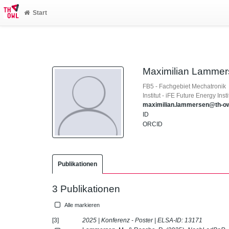
Start
Maximilian Lamme
FB5 - Fachgebiet Mechatronik
Institut - iFE Future Energy Ins
maximilian.lammersen@th-ow
ID
ORCID
Publikationen
3 Publikationen
Alle markieren
[3]
2025 | Konferenz - Poster | ELSA-ID:
13171